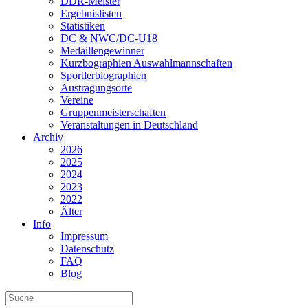
DDR-Meister
Ergebnislisten
Statistiken
DC & NWC/DC-U18
Medaillengewinner
Kurzbographien Auswahlmannschaften
Sportlerbiographien
Austragungsorte
Vereine
Gruppenmeisterschaften
Veranstaltungen in Deutschland
Archiv
2026
2025
2024
2023
2022
Älter
Info
Impressum
Datenschutz
FAQ
Blog