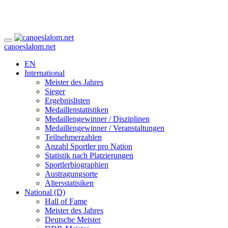
canoeslalom.net
EN
International
Meister des Jahres
Sieger
Ergebnislisten
Medaillenstatistiken
Medaillengewinner / Disziplinen
Medaillengewinner / Veranstaltungen
Teilnehmerzahlen
Anzahl Sportler pro Nation
Statistik nach Platzierungen
Sportlerbiographien
Austragungsorte
Altersstatisiken
National (D)
Hall of Fame
Meister des Jahres
Deutsche Meister