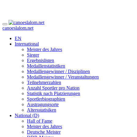
canoeslalom.net
EN
International
Meister des Jahres
Sieger
Ergebnislisten
Medaillenstatistiken
Medaillengewinner / Disziplinen
Medaillengewinner / Veranstaltungen
Teilnehmerzahlen
Anzahl Sportler pro Nation
Statistik nach Platzierungen
Sportlerbiographien
Austragungsorte
Altersstatisiken
National (D)
Hall of Fame
Meister des Jahres
Deutsche Meister