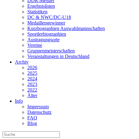
DDR-Meister
Ergebnislisten
Statistiken
DC & NWC/DC-U18
Medaillengewinner
Kurzbographien Auswahlmannschaften
Sportlerbiographien
Austragungsorte
Vereine
Gruppenmeisterschaften
Veranstaltungen in Deutschland
Archiv
2026
2025
2024
2023
2022
Älter
Info
Impressum
Datenschutz
FAQ
Blog