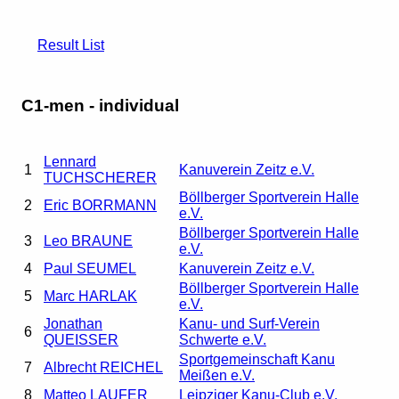
Result List
C1-men - individual
Lennard
1
Kanuverein Zeitz e.V.
TUCHSCHERER
Böllberger Sportverein Halle
2
Eric BORRMANN
e.V.
Böllberger Sportverein Halle
3
Leo BRAUNE
e.V.
4
Paul SEUMEL
Kanuverein Zeitz e.V.
Böllberger Sportverein Halle
5
Marc HARLAK
e.V.
Jonathan
Kanu- und Surf-Verein
6
QUEISSER
Schwerte e.V.
Sportgemeinschaft Kanu
7
Albrecht REICHEL
Meißen e.V.
8
Matteo LAUFER
Leipziger Kanu-Club e.V.