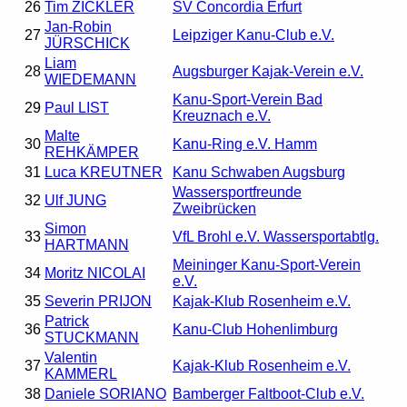
26
Tim ZICKLER
SV Concordia Erfurt
Jan-Robin
27
Leipziger Kanu-Club e.V.
JÜRSCHICK
Liam
28
Augsburger Kajak-Verein e.V.
WIEDEMANN
Kanu-Sport-Verein Bad
29
Paul LIST
Kreuznach e.V.
Malte
30
Kanu-Ring e.V. Hamm
REHKÄMPER
31
Luca KREUTNER
Kanu Schwaben Augsburg
Wassersportfreunde
32
Ulf JUNG
Zweibrücken
Simon
33
VfL Brohl e.V. Wassersportabtlg.
HARTMANN
Meininger Kanu-Sport-Verein
34
Moritz NICOLAI
e.V.
35
Severin PRIJON
Kajak-Klub Rosenheim e.V.
Patrick
36
Kanu-Club Hohenlimburg
STUCKMANN
Valentin
37
Kajak-Klub Rosenheim e.V.
KAMMERL
38
Daniele SORIANO
Bamberger Faltboot-Club e.V.