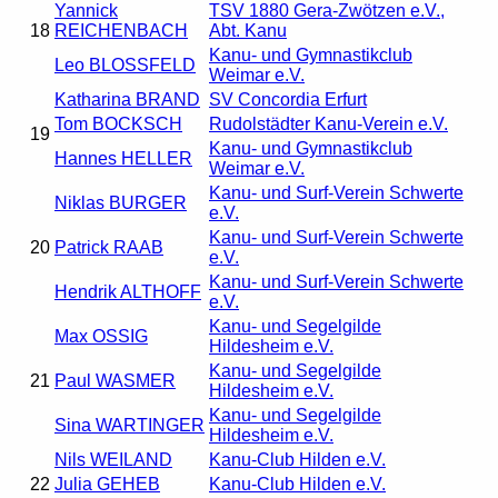
Yannick
TSV 1880 Gera-Zwötzen e.V.,
18
REICHENBACH
Abt. Kanu
Kanu- und Gymnastikclub
Leo BLOSSFELD
Weimar e.V.
Katharina BRAND
SV Concordia Erfurt
Tom BOCKSCH
Rudolstädter Kanu-Verein e.V.
19
Kanu- und Gymnastikclub
Hannes HELLER
Weimar e.V.
Kanu- und Surf-Verein Schwerte
Niklas BURGER
e.V.
Kanu- und Surf-Verein Schwerte
20
Patrick RAAB
e.V.
Kanu- und Surf-Verein Schwerte
Hendrik ALTHOFF
e.V.
Kanu- und Segelgilde
Max OSSIG
Hildesheim e.V.
Kanu- und Segelgilde
21
Paul WASMER
Hildesheim e.V.
Kanu- und Segelgilde
Sina WARTINGER
Hildesheim e.V.
Nils WEILAND
Kanu-Club Hilden e.V.
22
Julia GEHEB
Kanu-Club Hilden e.V.