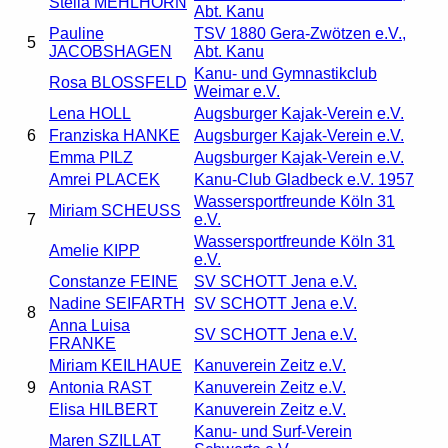
Stella MEHLHORN
Abt. Kanu
Pauline
TSV 1880 Gera-Zwötzen e.V.,
5
JACOBSHAGEN
Abt. Kanu
Kanu- und Gymnastikclub
Rosa BLOSSFELD
Weimar e.V.
Lena HOLL
Augsburger Kajak-Verein e.V.
6
Franziska HANKE
Augsburger Kajak-Verein e.V.
Emma PILZ
Augsburger Kajak-Verein e.V.
Amrei PLACEK
Kanu-Club Gladbeck e.V. 1957
Wassersportfreunde Köln 31
Miriam SCHEUSS
7
e.V.
Wassersportfreunde Köln 31
Amelie KIPP
e.V.
Constanze FEINE
SV SCHOTT Jena e.V.
Nadine SEIFARTH
SV SCHOTT Jena e.V.
8
Anna Luisa
SV SCHOTT Jena e.V.
FRANKE
Miriam KEILHAUE
Kanuverein Zeitz e.V.
9
Antonia RAST
Kanuverein Zeitz e.V.
Elisa HILBERT
Kanuverein Zeitz e.V.
Kanu- und Surf-Verein
Maren SZILLAT