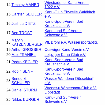
Wiesbadener Kanu-Verein
14
Timothy MAHER
1922 e.V.
Kanu-Club Elzwelle Waldkirch
15
Carsten SEIDLER
e.V.
Kanu-Sport-Verein Bad
16
Joshua DIETZ
Kreuznach e.V.
Kanu- und Surf-Verein
17
Ben TROST
Schwerte e.V.
Marvin
18
VfL Brohl e.V. Wassersportabtlg.
KATZENBERGER
19
Arthur GROSSER
Coswiger Kanu-Verein e.V.
20
Max FRANIEL
Leipziger Kanu-Club e.V.
Kanu-Sport-Verein Bad
21
Pedro KEGLER
Kreuznach e.V.
Kanu-Sport-Verein Bad
22
Robin SENFT
Kreuznach e.V.
Benedikt
Wasser-Wanderer Düsseldorf
23
SCHÜLER
e.V.
Wasser-u.Wintersport-Club e.V.
24
Daniel STURM
Lippstadt
Kanu- und Surf-Verein
25
Niklas BURGER
Schwerte e.V.