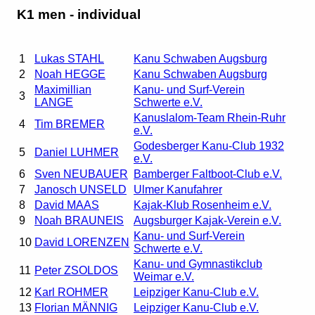
K1 men - individual
1
Lukas STAHL
Kanu Schwaben Augsburg
2
Noah HEGGE
Kanu Schwaben Augsburg
Maximillian
Kanu- und Surf-Verein
3
LANGE
Schwerte e.V.
Kanuslalom-Team Rhein-Ruhr
4
Tim BREMER
e.V.
Godesberger Kanu-Club 1932
5
Daniel LUHMER
e.V.
6
Sven NEUBAUER
Bamberger Faltboot-Club e.V.
7
Janosch UNSELD
Ulmer Kanufahrer
8
David MAAS
Kajak-Klub Rosenheim e.V.
9
Noah BRAUNEIS
Augsburger Kajak-Verein e.V.
Kanu- und Surf-Verein
10
David LORENZEN
Schwerte e.V.
Kanu- und Gymnastikclub
11
Peter ZSOLDOS
Weimar e.V.
12
Karl ROHMER
Leipziger Kanu-Club e.V.
13
Florian MÄNNIG
Leipziger Kanu-Club e.V.