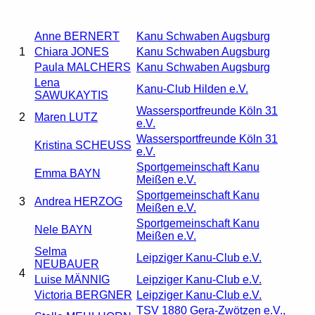
Anne BERNERT
Kanu Schwaben Augsburg
1
Chiara JONES
Kanu Schwaben Augsburg
Paula MALCHERS
Kanu Schwaben Augsburg
Lena
Kanu-Club Hilden e.V.
SAWUKAYTIS
Wassersportfreunde Köln 31
2
Maren LUTZ
e.V.
Wassersportfreunde Köln 31
Kristina SCHEUSS
e.V.
Sportgemeinschaft Kanu
Emma BAYN
Meißen e.V.
Sportgemeinschaft Kanu
3
Andrea HERZOG
Meißen e.V.
Sportgemeinschaft Kanu
Nele BAYN
Meißen e.V.
Selma
Leipziger Kanu-Club e.V.
NEUBAUER
4
Luise MÄNNIG
Leipziger Kanu-Club e.V.
Victoria BERGNER
Leipziger Kanu-Club e.V.
TSV 1880 Gera-Zwötzen e.V.,