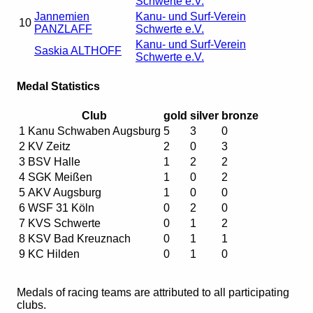
Schwerte e.V.
Jannemien
Kanu- und Surf-Verein
10
PANZLAFF
Schwerte e.V.
Kanu- und Surf-Verein
Saskia ALTHOFF
Schwerte e.V.
Medal Statistics
Club
gold
silver
bronze
1
Kanu Schwaben Augsburg
5
3
0
2
KV Zeitz
2
0
3
3
BSV Halle
1
2
2
4
SGK Meißen
1
0
2
5
AKV Augsburg
1
0
0
6
WSF 31 Köln
0
2
0
7
KVS Schwerte
0
1
2
8
KSV Bad Kreuznach
0
1
1
9
KC Hilden
0
1
0
Medals of racing teams are attributed to all participating
clubs.