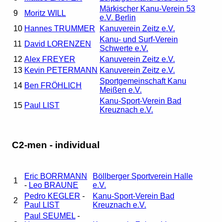
Märkischer Kanu-Verein 53
9
Moritz WILL
e.V. Berlin
10
Hannes TRUMMER
Kanuverein Zeitz e.V.
Kanu- und Surf-Verein
11
David LORENZEN
Schwerte e.V.
12
Alex FREYER
Kanuverein Zeitz e.V.
13
Kevin PETERMANN
Kanuverein Zeitz e.V.
Sportgemeinschaft Kanu
14
Ben FRÖHLICH
Meißen e.V.
Kanu-Sport-Verein Bad
15
Paul LIST
Kreuznach e.V.
C2-men - individual
Eric BORRMANN
Böllberger Sportverein Halle
1
-
Leo BRAUNE
e.V.
Pedro KEGLER
-
Kanu-Sport-Verein Bad
2
Paul LIST
Kreuznach e.V.
Paul SEUMEL
-