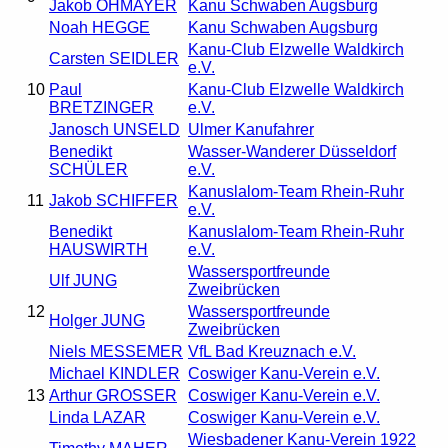
Jakob OHMAYER
Kanu Schwaben Augsburg
Noah HEGGE
Kanu Schwaben Augsburg
Kanu-Club Elzwelle Waldkirch
Carsten SEIDLER
e.V.
10
Paul
Kanu-Club Elzwelle Waldkirch
BRETZINGER
e.V.
Janosch UNSELD
Ulmer Kanufahrer
Benedikt
Wasser-Wanderer Düsseldorf
SCHÜLER
e.V.
Kanuslalom-Team Rhein-Ruhr
11
Jakob SCHIFFER
e.V.
Benedikt
Kanuslalom-Team Rhein-Ruhr
HAUSWIRTH
e.V.
Wassersportfreunde
Ulf JUNG
Zweibrücken
12
Wassersportfreunde
Holger JUNG
Zweibrücken
Niels MESSEMER
VfL Bad Kreuznach e.V.
Michael KINDLER
Coswiger Kanu-Verein e.V.
13
Arthur GROSSER
Coswiger Kanu-Verein e.V.
Linda LAZAR
Coswiger Kanu-Verein e.V.
Wiesbadener Kanu-Verein 1922