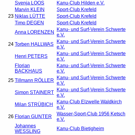
Svenja LOOS
Kanu-Club Hilden e.V.
Marvin KLEIN
Sport-Club Krefeld
23
Niklas LÜTTE
Sport-Club Krefeld
Timo DEGEN
Sport-Club Krefeld
Kanu- und Surf-Verein Schwerte
Anna LORENZEN
e.V.
Kanu- und Surf-Verein Schwerte
24
Torben HALLWAS
e.V.
Kanu- und Surf-Verein Schwerte
Henri PETERS
e.V.
Florian
Kanu- und Surf-Verein Schwerte
BACKHAUS
e.V.
Kanu- und Surf-Verein Schwerte
25
Tillmann RÖLLER
e.V.
Kanu- und Surf-Verein Schwerte
Simon STAINERT
e.V.
Kanu-Club Elzwelle Waldkirch
Milan STRÜBICH
e.V.
Wasser-Sport-Club 1956 Ketsch
26
Florian GUNTER
e.V.
Johannes
Kanu-Club Bietigheim
WESSLING