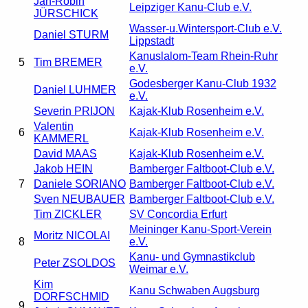
Jan-Robin
Leipziger Kanu-Club e.V.
JÜRSCHICK
Wasser-u.Wintersport-Club e.V.
Daniel STURM
Lippstadt
Kanuslalom-Team Rhein-Ruhr
5
Tim BREMER
e.V.
Godesberger Kanu-Club 1932
Daniel LUHMER
e.V.
Severin PRIJON
Kajak-Klub Rosenheim e.V.
Valentin
6
Kajak-Klub Rosenheim e.V.
KAMMERL
David MAAS
Kajak-Klub Rosenheim e.V.
Jakob HEIN
Bamberger Faltboot-Club e.V.
7
Daniele SORIANO
Bamberger Faltboot-Club e.V.
Sven NEUBAUER
Bamberger Faltboot-Club e.V.
Tim ZICKLER
SV Concordia Erfurt
Meininger Kanu-Sport-Verein
Moritz NICOLAI
8
e.V.
Kanu- und Gymnastikclub
Peter ZSOLDOS
Weimar e.V.
Kim
Kanu Schwaben Augsburg
DORFSCHMID
9