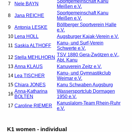
Sportgemeinschaft Kanu
7
Nele BAYN
Meißen e.V.
Sportgemeinschaft Kanu
8
Jana REICHE
Meißen e.V.
Böllberger Sportverein Halle
9
Antonia LESKE
e.V.
10
Lena HOLL
Augsburger Kajak-Verein e.V.
Kanu- und Surf-Verein
11
Saskia ALTHOFF
Schwerte e.V.
TSV 1880 Gera-Zwötzen e.V.,
12
Stella MEHLHORN
Abt. Kanu
13
Anna KLAUS
Kanuverein Zeitz e.V.
Kanu- und Gymnastikclub
14
Lea TISCHER
Weimar e.V.
15
Chiara JONES
Kanu Schwaben Augsburg
Anna-Katharina
Wassersportclub Dormagen
16
BOLTEN
1950 e.V.
Kanuslalom-Team Rhein-Ruhr
17
Caroline RIEMER
e.V.
K1 women - individual