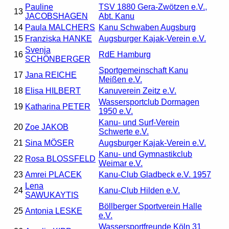
Pauline
TSV 1880 Gera-Zwötzen e.V.,
13
JACOBSHAGEN
Abt. Kanu
14
Paula MALCHERS
Kanu Schwaben Augsburg
15
Franziska HANKE
Augsburger Kajak-Verein e.V.
Svenja
16
RdE Hamburg
SCHÖNBERGER
Sportgemeinschaft Kanu
17
Jana REICHE
Meißen e.V.
18
Elisa HILBERT
Kanuverein Zeitz e.V.
Wassersportclub Dormagen
19
Katharina PETER
1950 e.V.
Kanu- und Surf-Verein
20
Zoe JAKOB
Schwerte e.V.
21
Sina MÖSER
Augsburger Kajak-Verein e.V.
Kanu- und Gymnastikclub
22
Rosa BLOSSFELD
Weimar e.V.
23
Amrei PLACEK
Kanu-Club Gladbeck e.V. 1957
Lena
24
Kanu-Club Hilden e.V.
SAWUKAYTIS
Böllberger Sportverein Halle
25
Antonia LESKE
e.V.
Wassersportfreunde Köln 31