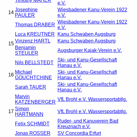
Timothy MAHER
e.V.
Josephine
Wiesbadener Kanu-Verein 1922
14
PAULER
e.V.
Wiesbadener Kanu-Verein 1922
Thomas DRABER
e.V.
Luca KREUTNER
Kanu Schwaben Augsburg
Vinzenz HARTL
Kanu Schwaben Augsburg
15
Benjamin
Augsburger Kajak-Verein e.V.
STEULER
Ski- und Kanu-Gesellschaft
Nils BELLSTEDT
Hanau e.V.
Michael
Ski- und Kanu-Gesellschaft
16
GOUCHTCHINE
Hanau e.V.
Ski- und Kanu-Gesellschaft
Sarah TAUER
Hanau e.V.
Marvin
VfL Brohl e.V. Wassersportabtlg.
KATZENBERGER
Simon
17
VfL Brohl e.V. Wassersportabtlg.
HARTMANN
Ruder- und Kanuverein Bad
Felix SCHMIDT
Kreuznach e.V.
Jonas ROSSER
SV Concordia Erfurt