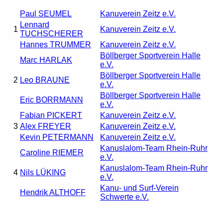
Paul SEUMEL
Kanuverein Zeitz e.V.
Lennard
1
Kanuverein Zeitz e.V.
TUCHSCHERER
Hannes TRUMMER
Kanuverein Zeitz e.V.
Böllberger Sportverein Halle
Marc HARLAK
e.V.
Böllberger Sportverein Halle
2
Leo BRAUNE
e.V.
Böllberger Sportverein Halle
Eric BORRMANN
e.V.
Fabian PICKERT
Kanuverein Zeitz e.V.
3
Alex FREYER
Kanuverein Zeitz e.V.
Kevin PETERMANN
Kanuverein Zeitz e.V.
Kanuslalom-Team Rhein-Ruhr
Caroline RIEMER
e.V.
Kanuslalom-Team Rhein-Ruhr
4
Nils LÜKING
e.V.
Kanu- und Surf-Verein
Hendrik ALTHOFF
Schwerte e.V.