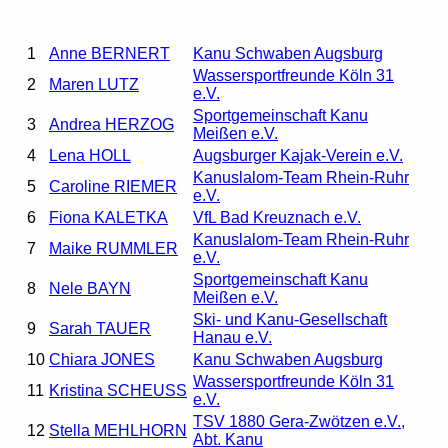
1
Anne BERNERT
Kanu Schwaben Augsburg
Wassersportfreunde Köln 31
2
Maren LUTZ
e.V.
Sportgemeinschaft Kanu
3
Andrea HERZOG
Meißen e.V.
4
Lena HOLL
Augsburger Kajak-Verein e.V.
Kanuslalom-Team Rhein-Ruhr
5
Caroline RIEMER
e.V.
6
Fiona KALETKA
VfL Bad Kreuznach e.V.
Kanuslalom-Team Rhein-Ruhr
7
Maike RUMMLER
e.V.
Sportgemeinschaft Kanu
8
Nele BAYN
Meißen e.V.
Ski- und Kanu-Gesellschaft
9
Sarah TAUER
Hanau e.V.
10
Chiara JONES
Kanu Schwaben Augsburg
Wassersportfreunde Köln 31
11
Kristina SCHEUSS
e.V.
TSV 1880 Gera-Zwötzen e.V.,
12
Stella MEHLHORN
Abt. Kanu