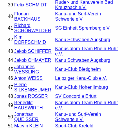
Ruder- und Kanuverein Bad
39
Felix SCHMIDT
Kreuznach e.V.
Florian
Kanu- und Surf-Verein
40
BACKHAUS
Schwerte e.V.
Richard
41
SG Einheit Spremberg e.V.
SCHÖNWALDER
Kim
42
Kanu Schwaben Augsburg
DORFSCHMID
Kanuslalom-Team Rhein-Ruhr
43
Jakob SCHIFFER
e.V.
44
Jakob OHMAYER
Kanu Schwaben Augsburg
Johannes
45
Kanu-Club Bietigheim
WESSLING
46
Anton WEISS
Leipziger Kanu-Club e.V.
Pierre
47
Kanu-Club Hohenlimburg
SILKENBEUMER
48
Jonas ROSSER
SV Concordia Erfurt
Benedikt
Kanuslalom-Team Rhein-Ruhr
49
HAUSWIRTH
e.V.
Jonathan
Kanu- und Surf-Verein
50
QUEISSER
Schwerte e.V.
51
Marvin KLEIN
Sport-Club Krefeld