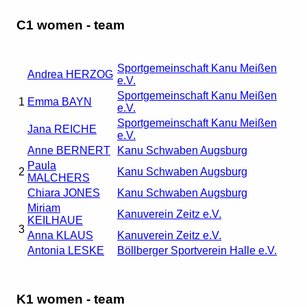
C1 women - team
Sportgemeinschaft Kanu Meißen
Andrea HERZOG
e.V.
Sportgemeinschaft Kanu Meißen
1
Emma BAYN
e.V.
Sportgemeinschaft Kanu Meißen
Jana REICHE
e.V.
Anne BERNERT
Kanu Schwaben Augsburg
Paula
2
Kanu Schwaben Augsburg
MALCHERS
Chiara JONES
Kanu Schwaben Augsburg
Miriam
Kanuverein Zeitz e.V.
KEILHAUE
3
Anna KLAUS
Kanuverein Zeitz e.V.
Antonia LESKE
Böllberger Sportverein Halle e.V.
K1 women - team