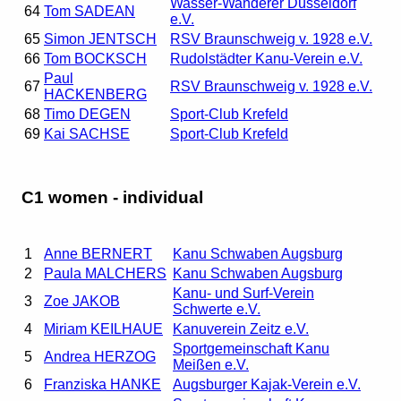
Wasser-Wanderer Düsseldorf
64
Tom SADEAN
e.V.
65
Simon JENTSCH
RSV Braunschweig v. 1928 e.V.
66
Tom BOCKSCH
Rudolstädter Kanu-Verein e.V.
Paul
67
RSV Braunschweig v. 1928 e.V.
HACKENBERG
68
Timo DEGEN
Sport-Club Krefeld
69
Kai SACHSE
Sport-Club Krefeld
C1 women - individual
1
Anne BERNERT
Kanu Schwaben Augsburg
2
Paula MALCHERS
Kanu Schwaben Augsburg
Kanu- und Surf-Verein
3
Zoe JAKOB
Schwerte e.V.
4
Miriam KEILHAUE
Kanuverein Zeitz e.V.
Sportgemeinschaft Kanu
5
Andrea HERZOG
Meißen e.V.
6
Franziska HANKE
Augsburger Kajak-Verein e.V.