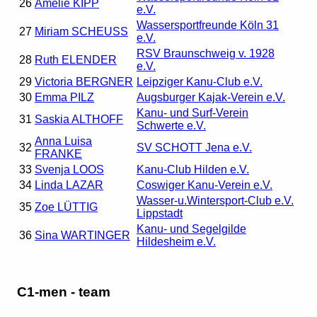
26
Amelie KIPP
e.V.
Wassersportfreunde Köln 31
27
Miriam SCHEUSS
e.V.
RSV Braunschweig v. 1928
28
Ruth ELENDER
e.V.
29
Victoria BERGNER
Leipziger Kanu-Club e.V.
30
Emma PILZ
Augsburger Kajak-Verein e.V.
Kanu- und Surf-Verein
31
Saskia ALTHOFF
Schwerte e.V.
Anna Luisa
32
SV SCHOTT Jena e.V.
FRANKE
33
Svenja LOOS
Kanu-Club Hilden e.V.
34
Linda LAZAR
Coswiger Kanu-Verein e.V.
Wasser-u.Wintersport-Club e.V.
35
Zoe LÜTTIG
Lippstadt
Kanu- und Segelgilde
36
Sina WARTINGER
Hildesheim e.V.
C1-men - team