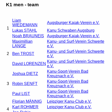
K1 men - team
Liam
Augsburger Kajak-Verein e.V.
WIEDEMANN
1
Lukas STAHL
Kanu Schwaben Augsburg
Noah BRAUNEIS
Augsburger Kajak-Verein e.V.
Maximillian
Kanu- und Surf-Verein Schwerte
LANGE
e.V.
Kanu- und Surf-Verein Schwerte
2
Ben TROST
e.V.
Kanu- und Surf-Verein Schwerte
David LORENZEN
e.V.
Kanu-Sport-Verein Bad
Joshua DIETZ
Kreuznach e.V.
Kanu-Sport-Verein Bad
3
Robin SENFT
Kreuznach e.V.
Kanu-Sport-Verein Bad
Paul LIST
Kreuznach e.V.
Florian MÄNNIG
Leipziger Kanu-Club e.V.
Karl ROHMER
Leipziger Kanu-Club e.V.
4