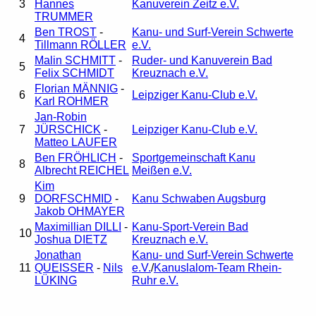
3
Hannes
Kanuverein Zeitz e.V.
TRUMMER
Ben TROST
-
Kanu- und Surf-Verein Schwerte
4
Tillmann RÖLLER
e.V.
Malin SCHMITT
-
Ruder- und Kanuverein Bad
5
Felix SCHMIDT
Kreuznach e.V.
Florian MÄNNIG
-
6
Leipziger Kanu-Club e.V.
Karl ROHMER
Jan-Robin
7
JÜRSCHICK
-
Leipziger Kanu-Club e.V.
Matteo LAUFER
Ben FRÖHLICH
-
Sportgemeinschaft Kanu
8
Albrecht REICHEL
Meißen e.V.
Kim
9
DORFSCHMID
-
Kanu Schwaben Augsburg
Jakob OHMAYER
Maximillian DILLI
-
Kanu-Sport-Verein Bad
10
Joshua DIETZ
Kreuznach e.V.
Jonathan
Kanu- und Surf-Verein Schwerte
11
QUEISSER
-
Nils
e.V.
/
Kanuslalom-Team Rhein-
LÜKING
Ruhr e.V.