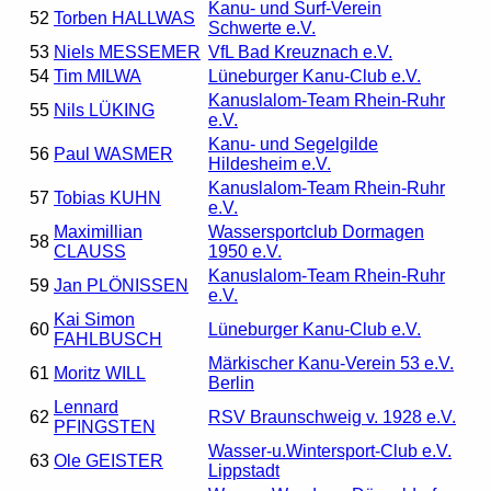
Kanu- und Surf-Verein
52
Torben HALLWAS
Schwerte e.V.
53
Niels MESSEMER
VfL Bad Kreuznach e.V.
54
Tim MILWA
Lüneburger Kanu-Club e.V.
Kanuslalom-Team Rhein-Ruhr
55
Nils LÜKING
e.V.
Kanu- und Segelgilde
56
Paul WASMER
Hildesheim e.V.
Kanuslalom-Team Rhein-Ruhr
57
Tobias KUHN
e.V.
Maximillian
Wassersportclub Dormagen
58
CLAUSS
1950 e.V.
Kanuslalom-Team Rhein-Ruhr
59
Jan PLÖNISSEN
e.V.
Kai Simon
60
Lüneburger Kanu-Club e.V.
FAHLBUSCH
Märkischer Kanu-Verein 53 e.V.
61
Moritz WILL
Berlin
Lennard
62
RSV Braunschweig v. 1928 e.V.
PFINGSTEN
Wasser-u.Wintersport-Club e.V.
63
Ole GEISTER
Lippstadt