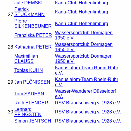
Jule DEMSKI
Kanu-Club Hohenlimburg
Patrick
Kanu-Club Hohenlimburg
27
STUCKMANN
Pierre
Kanu-Club Hohenlimburg
SILKENBEUMER
Wassersportclub Dormagen
Franziska PETER
1950 e.V.
Wassersportclub Dormagen
28
Katharina PETER
1950 e.V.
Maximillian
Wassersportclub Dormagen
CLAUSS
1950 e.V.
Kanuslalom-Team Rhein-Ruhr
Tobias KUHN
e.V.
Kanuslalom-Team Rhein-Ruhr
29
Jan PLÖNISSEN
e.V.
Wasser-Wanderer Düsseldorf
Tom SADEAN
e.V.
Ruth ELENDER
RSV Braunschweig v. 1928 e.V.
Lennard
30
RSV Braunschweig v. 1928 e.V.
PFINGSTEN
Simon JENTSCH
RSV Braunschweig v. 1928 e.V.