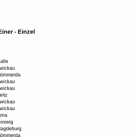
iner - Einzel
alle
wickau
ömmerda
wickau
wickau
eitz
wickau
wickau
ena
oswig
agdeburg
ömmerda