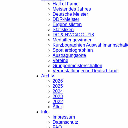
Hall of Fame
Meister des Jahres
Deutsche Meister
DDR-Meister
Ergebnislisten
Statistiken
DC & NWC/DC-U18
Medaillengewinner
Kurzbographien Auswahlmannschaft
Sportlerbiographien
Austragungsorte
Vereine
Gruppenmeisterschaften
Veranstaltungen in Deutschland
Archiv
2026
2025
2024
2023
2022
Älter
Info
Impressum
Datenschutz
FAQ