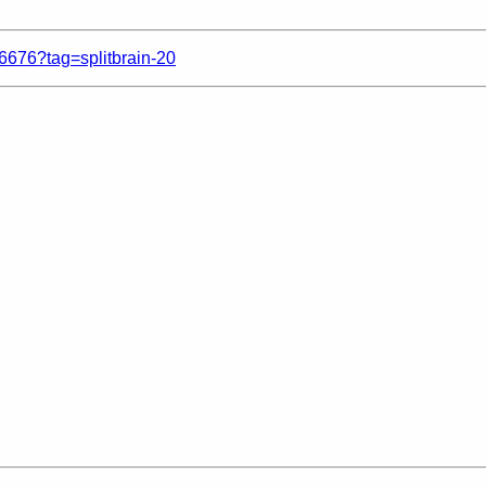
76?tag=splitbrain-20