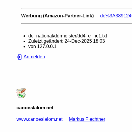
Werbung (Amazon-Partner-Link)
de%3A38912466
de_national/ddrmeister/dd4_e_hc1.txt
Zuletzt geändert:
24-Dec-2025 18:03
von
127.0.0.1
Anmelden
canoeslalom.net
www.canoeslalom.net
Markus Flechtner