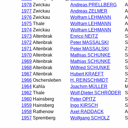
1978
Zwickau
Andreas PRELLBERG
A
1977
Zwickau
Andreas ZELMER
A
1976
Zwickau
Wolfram LEHMANN
A
1975
Thale
Wolfram LEHMANN
A
1974
Zwickau
Wolfram LEHMANN
A
1973
Altenbrak
Enrico NEITZ
S
1972
Altenbrak
Peter MASSALSKI
S
1971
Altenbrak
Peter MASSALSKI
Z
1970
Altenbrak
Mathias SCHUNKE
S
1969
Altenbrak
Mathias SCHUNKE
S
1968
Altenbrak
Wilfried SCHUNKE
S
1967
Altenbrak
Hubert KRAEFT
S
1966
Oschersleben
H. REINSCHMIDT
Z
1964
Kahla
Joachim MÜLLER
M
1962
Thale
Wolf-Dieter SCHRÖDER
S
1960
Hainsberg
Peter OPITZ
S
1959
Hainsberg
Ingo KIRSCH
S
1958
Rathenow
Axel RADDACK
A
1957
Spremberg
Wolfgang SCHOLZ
S