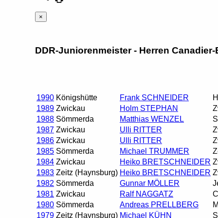
×
DDR-Juniorenmeister - Herren Canadier-E
1990
Königshütte
Frank SCHNEIDER
H
1989
Zwickau
Holm STEPHAN
Z
1988
Sömmerda
Matthias WENZEL
S
1987
Zwickau
Ulli RITTER
Z
1986
Zwickau
Ulli RITTER
Z
1985
Sömmerda
Michael TRUMMER
Z
1984
Zwickau
Heiko BRETSCHNEIDER
Z
1983
Zeitz (Haynsburg)
Heiko BRETSCHNEIDER
Z
1982
Sömmerda
Gunnar MÖLLER
J
1981
Zwickau
Ralf NAGGATZ
C
1980
Sömmerda
Andreas PRELLBERG
M
1979
Zeitz (Haynsburg)
Michael KÜHN
S