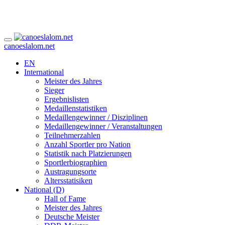
canoeslalom.net
EN
International
Meister des Jahres
Sieger
Ergebnislisten
Medaillenstatistiken
Medaillengewinner / Disziplinen
Medaillengewinner / Veranstaltungen
Teilnehmerzahlen
Anzahl Sportler pro Nation
Statistik nach Platzierungen
Sportlerbiographien
Austragungsorte
Altersstatisiken
National (D)
Hall of Fame
Meister des Jahres
Deutsche Meister