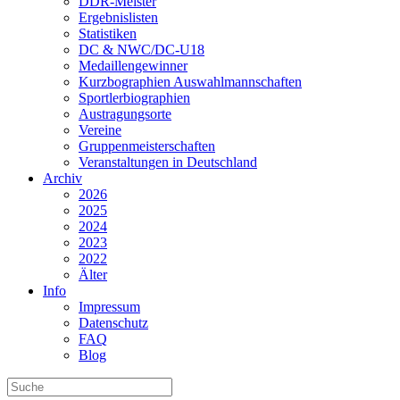
DDR-Meister
Ergebnislisten
Statistiken
DC & NWC/DC-U18
Medaillengewinner
Kurzbographien Auswahlmannschaften
Sportlerbiographien
Austragungsorte
Vereine
Gruppenmeisterschaften
Veranstaltungen in Deutschland
Archiv
2026
2025
2024
2023
2022
Älter
Info
Impressum
Datenschutz
FAQ
Blog