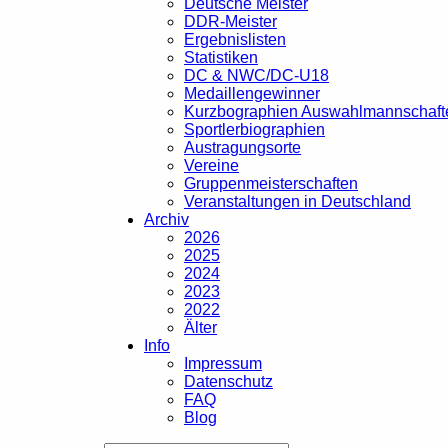
Deutsche Meister
DDR-Meister
Ergebnislisten
Statistiken
DC & NWC/DC-U18
Medaillengewinner
Kurzbographien Auswahlmannschaft
Sportlerbiographien
Austragungsorte
Vereine
Gruppenmeisterschaften
Veranstaltungen in Deutschland
Archiv
2026
2025
2024
2023
2022
Älter
Info
Impressum
Datenschutz
FAQ
Blog