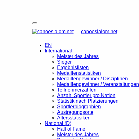
canoeslalom.net
EN
International
Meister des Jahres
Sieger
Ergebnislisten
Medaillenstatistiken
Medaillengewinner / Disziplinen
Medaillengewinner / Veranstaltungen
Teilnehmerzahlen
Anzahl Sportler pro Nation
Statistik nach Platzierungen
Sportlerbiographien
Austragungsorte
Altersstatisiken
National (D)
Hall of Fame
Meister des Jahres