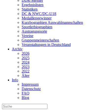
DDR-Meister
Ergebnislisten
Statistiken
DC & NWC/DC-U18
Medaillengewinner
Kurzbographien Auswahlmannschaften
Sportlerbiographien
Austragungsorte
Vereine
Gruppenmeisterschaften
Veranstaltungen in Deutschland
Archiv
2026
2025
2024
2023
2022
Älter
Info
Impressum
Datenschutz
FAQ
Blog