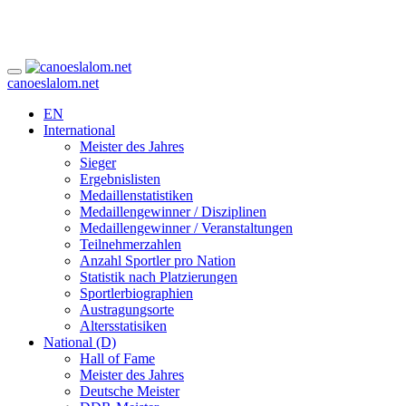
canoeslalom.net
EN
International
Meister des Jahres
Sieger
Ergebnislisten
Medaillenstatistiken
Medaillengewinner / Disziplinen
Medaillengewinner / Veranstaltungen
Teilnehmerzahlen
Anzahl Sportler pro Nation
Statistik nach Platzierungen
Sportlerbiographien
Austragungsorte
Altersstatisiken
National (D)
Hall of Fame
Meister des Jahres
Deutsche Meister