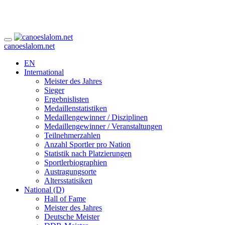
canoeslalom.net
EN
International
Meister des Jahres
Sieger
Ergebnislisten
Medaillenstatistiken
Medaillengewinner / Disziplinen
Medaillengewinner / Veranstaltungen
Teilnehmerzahlen
Anzahl Sportler pro Nation
Statistik nach Platzierungen
Sportlerbiographien
Austragungsorte
Altersstatisiken
National (D)
Hall of Fame
Meister des Jahres
Deutsche Meister