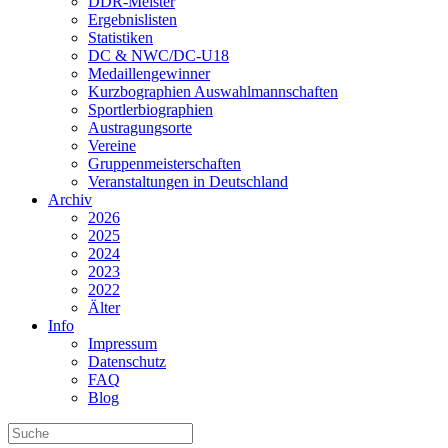
DDR-Meister
Ergebnislisten
Statistiken
DC & NWC/DC-U18
Medaillengewinner
Kurzbographien Auswahlmannschaften
Sportlerbiographien
Austragungsorte
Vereine
Gruppenmeisterschaften
Veranstaltungen in Deutschland
Archiv
2026
2025
2024
2023
2022
Älter
Info
Impressum
Datenschutz
FAQ
Blog