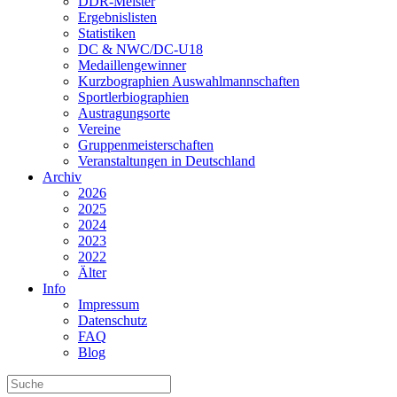
DDR-Meister
Ergebnislisten
Statistiken
DC & NWC/DC-U18
Medaillengewinner
Kurzbographien Auswahlmannschaften
Sportlerbiographien
Austragungsorte
Vereine
Gruppenmeisterschaften
Veranstaltungen in Deutschland
Archiv
2026
2025
2024
2023
2022
Älter
Info
Impressum
Datenschutz
FAQ
Blog