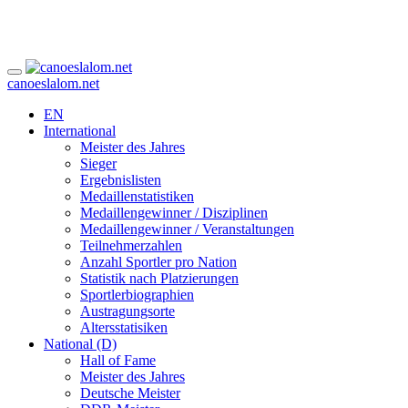
canoeslalom.net
EN
International
Meister des Jahres
Sieger
Ergebnislisten
Medaillenstatistiken
Medaillengewinner / Disziplinen
Medaillengewinner / Veranstaltungen
Teilnehmerzahlen
Anzahl Sportler pro Nation
Statistik nach Platzierungen
Sportlerbiographien
Austragungsorte
Altersstatisiken
National (D)
Hall of Fame
Meister des Jahres
Deutsche Meister