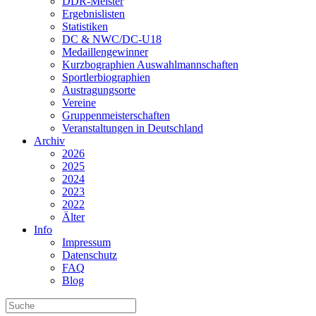
DDR-Meister
Ergebnislisten
Statistiken
DC & NWC/DC-U18
Medaillengewinner
Kurzbographien Auswahlmannschaften
Sportlerbiographien
Austragungsorte
Vereine
Gruppenmeisterschaften
Veranstaltungen in Deutschland
Archiv
2026
2025
2024
2023
2022
Älter
Info
Impressum
Datenschutz
FAQ
Blog