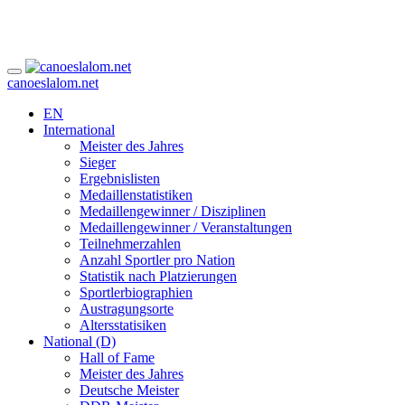
canoeslalom.net
EN
International
Meister des Jahres
Sieger
Ergebnislisten
Medaillenstatistiken
Medaillengewinner / Disziplinen
Medaillengewinner / Veranstaltungen
Teilnehmerzahlen
Anzahl Sportler pro Nation
Statistik nach Platzierungen
Sportlerbiographien
Austragungsorte
Altersstatisiken
National (D)
Hall of Fame
Meister des Jahres
Deutsche Meister