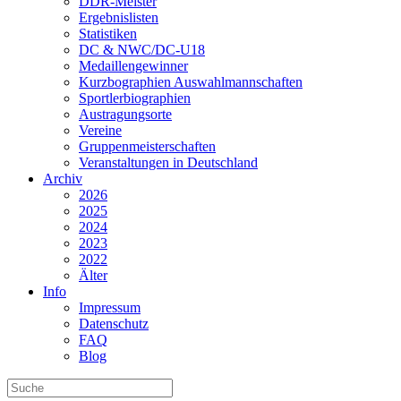
DDR-Meister
Ergebnislisten
Statistiken
DC & NWC/DC-U18
Medaillengewinner
Kurzbographien Auswahlmannschaften
Sportlerbiographien
Austragungsorte
Vereine
Gruppenmeisterschaften
Veranstaltungen in Deutschland
Archiv
2026
2025
2024
2023
2022
Älter
Info
Impressum
Datenschutz
FAQ
Blog