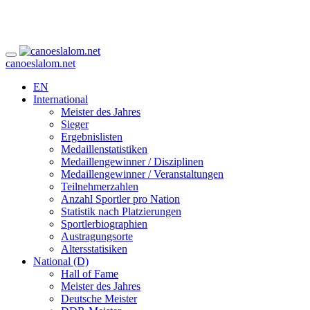
canoeslalom.net
EN
International
Meister des Jahres
Sieger
Ergebnislisten
Medaillenstatistiken
Medaillengewinner / Disziplinen
Medaillengewinner / Veranstaltungen
Teilnehmerzahlen
Anzahl Sportler pro Nation
Statistik nach Platzierungen
Sportlerbiographien
Austragungsorte
Altersstatisiken
National (D)
Hall of Fame
Meister des Jahres
Deutsche Meister