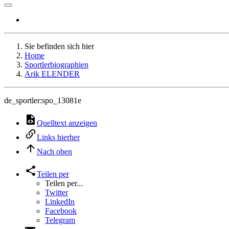
Sie befinden sich hier
Home
Sportlerbiographien
Arik ELENDER
de_sportler:spo_13081e
Quelltext anzeigen
Links hierher
Nach oben
Teilen per
Teilen per...
Twitter
LinkedIn
Facebook
Telegram