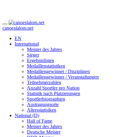
canoeslalom.net
EN
International
Meister des Jahres
Sieger
Ergebnislisten
Medaillenstatistiken
Medaillengewinner / Disziplinen
Medaillengewinner / Veranstaltungen
Teilnehmerzahlen
Anzahl Sportler pro Nation
Statistik nach Platzierungen
Sportlerbiographien
Austragungsorte
Altersstatisiken
National (D)
Hall of Fame
Meister des Jahres
Deutsche Meister