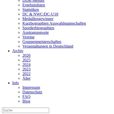
DDR-Meister
Ergebnislisten
Statistiken
DC & NWC/DC-U18
Medaillengewinner
Kurzbographien Auswahlmannschaften
Sportlerbiographien
Austragungsorte
Vereine
Gruppenmeisterschaften
Veranstaltungen in Deutschland
Archiv
2026
2025
2024
2023
2022
Älter
Info
Impressum
Datenschutz
FAQ
Blog