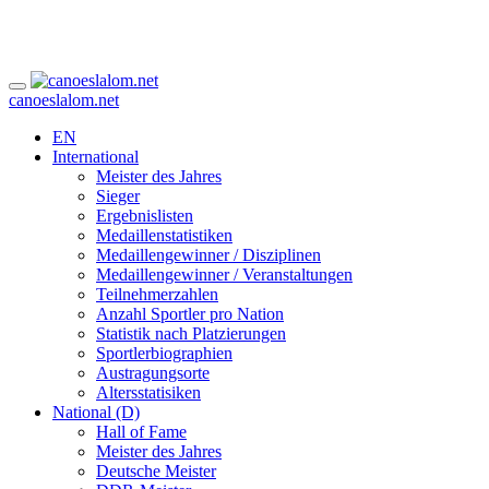
canoeslalom.net
EN
International
Meister des Jahres
Sieger
Ergebnislisten
Medaillenstatistiken
Medaillengewinner / Disziplinen
Medaillengewinner / Veranstaltungen
Teilnehmerzahlen
Anzahl Sportler pro Nation
Statistik nach Platzierungen
Sportlerbiographien
Austragungsorte
Altersstatisiken
National (D)
Hall of Fame
Meister des Jahres
Deutsche Meister