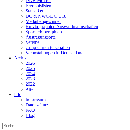
DDR-Meister
Ergebnislisten
Statistiken
DC & NWC/DC-U18
Medaillengewinner
Kurzbographien Auswahlmannschaften
Sportlerbiographien
Austragungsorte
Vereine
Gruppenmeisterschaften
Veranstaltungen in Deutschland
Archiv
2026
2025
2024
2023
2022
Älter
Info
Impressum
Datenschutz
FAQ
Blog