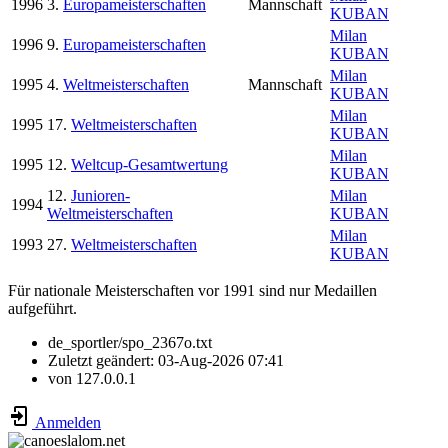
1996
3.
Europameisterschaften
Mannschaft
KUBAN
Milan
1996
9.
Europameisterschaften
KUBAN
Milan
1995
4.
Weltmeisterschaften
Mannschaft
KUBAN
Milan
1995
17.
Weltmeisterschaften
KUBAN
Milan
1995
12.
Weltcup-Gesamtwertung
KUBAN
12.
Junioren-
Milan
1994
Weltmeisterschaften
KUBAN
Milan
1993
27.
Weltmeisterschaften
KUBAN
Für nationale Meisterschaften vor 1991 sind nur Medaillen
aufgeführt.
de_sportler/spo_2367o.txt
Zuletzt geändert:
03-Aug-2026 07:41
von
127.0.0.1
Anmelden