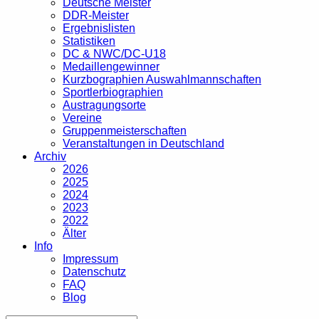
Deutsche Meister
DDR-Meister
Ergebnislisten
Statistiken
DC & NWC/DC-U18
Medaillengewinner
Kurzbographien Auswahlmannschaften
Sportlerbiographien
Austragungsorte
Vereine
Gruppenmeisterschaften
Veranstaltungen in Deutschland
Archiv
2026
2025
2024
2023
2022
Älter
Info
Impressum
Datenschutz
FAQ
Blog