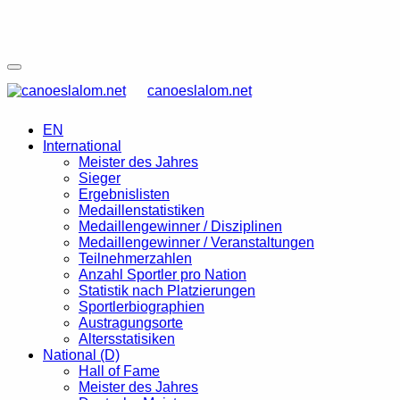
canoeslalom.net
EN
International
Meister des Jahres
Sieger
Ergebnislisten
Medaillenstatistiken
Medaillengewinner / Disziplinen
Medaillengewinner / Veranstaltungen
Teilnehmerzahlen
Anzahl Sportler pro Nation
Statistik nach Platzierungen
Sportlerbiographien
Austragungsorte
Altersstatisiken
National (D)
Hall of Fame
Meister des Jahres