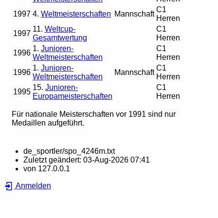
C1
1997
4.
Weltmeisterschaften
Mannschaft
Herren
11.
Weltcup-
C1
1997
Gesamtwertung
Herren
1.
Junioren-
C1
1996
Weltmeisterschaften
Herren
1.
Junioren-
C1
1996
Mannschaft
Weltmeisterschaften
Herren
15.
Junioren-
C1
1995
Europameisterschaften
Herren
Für nationale Meisterschaften vor 1991 sind nur
Medaillen aufgeführt.
de_sportler/spo_4246m.txt
Zuletzt geändert:
03-Aug-2026 07:41
von
127.0.0.1
Anmelden