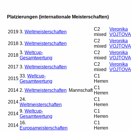
Platzierungen (internationale Meisterschaften)
C2
Veronika
2019
3.
Weltmeisterschaften
mixed
VOJTOVA
C2
Veronika
2018
3.
Weltmeisterschaften
mixed
VOJTOVA
3.
Weltcup-
C2
Veronika
2018
Gesamtwertung
mixed
VOJTOVA
C2
Veronika
2017
3.
Weltmeisterschaften
mixed
VOJTOVA
33.
Weltcup-
C1
2015
Gesamtwertung
Herren
C1
2014
2.
Weltmeisterschaften
Mannschaft
Herren
24.
C1
2014
Weltmeisterschaften
Herren
9.
Weltcup-
C1
2014
Gesamtwertung
Herren
16.
C1
2014
Europameisterschaften
Herren