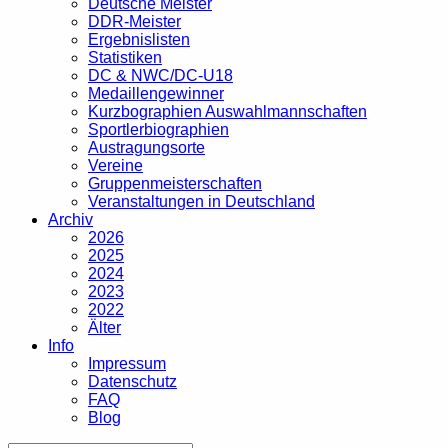
Deutsche Meister
DDR-Meister
Ergebnislisten
Statistiken
DC & NWC/DC-U18
Medaillengewinner
Kurzbographien Auswahlmannschaften
Sportlerbiographien
Austragungsorte
Vereine
Gruppenmeisterschaften
Veranstaltungen in Deutschland
Archiv
2026
2025
2024
2023
2022
Älter
Info
Impressum
Datenschutz
FAQ
Blog