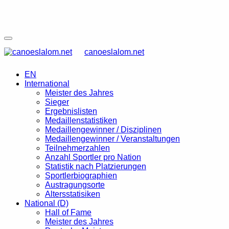
canoeslalom.net
EN
International
Meister des Jahres
Sieger
Ergebnislisten
Medaillenstatistiken
Medaillengewinner / Disziplinen
Medaillengewinner / Veranstaltungen
Teilnehmerzahlen
Anzahl Sportler pro Nation
Statistik nach Platzierungen
Sportlerbiographien
Austragungsorte
Altersstatisiken
National (D)
Hall of Fame
Meister des Jahres