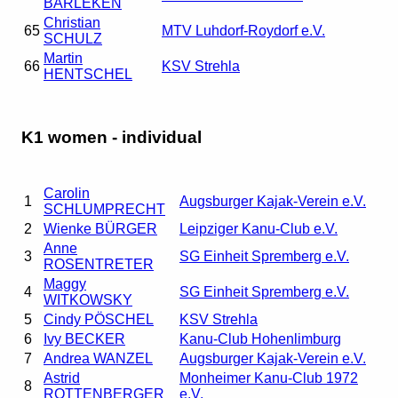
BÄRLEKEN
Christian
65
MTV Luhdorf-Roydorf e.V.
SCHULZ
Martin
66
KSV Strehla
HENTSCHEL
K1 women - individual
Carolin
1
Augsburger Kajak-Verein e.V.
SCHLUMPRECHT
2
Wienke BÜRGER
Leipziger Kanu-Club e.V.
Anne
3
SG Einheit Spremberg e.V.
ROSENTRETER
Maggy
4
SG Einheit Spremberg e.V.
WITKOWSKY
5
Cindy PÖSCHEL
KSV Strehla
6
Ivy BECKER
Kanu-Club Hohenlimburg
7
Andrea WANZEL
Augsburger Kajak-Verein e.V.
Astrid
Monheimer Kanu-Club 1972
8
ROTTENBERGER
e.V.