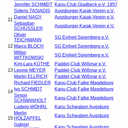
Jennifer SCHMIDT
Kanu-Club Gladbeck e.V. 1957
Sideris TASIADIS
Augsburger Kajak-Verein e.V.
Daniel NAGY
Augsburger Kajak-Verein e.V.
11
Sebastian
Augsburger Kajak-Verein e.V.
SCHÜSSLER
Oliver
SG Einheit Spremberg e.V.
TEICHMANN
12
Marco BLOCH
SG Einheit Spremberg e.V.
Milton
SG Einheit Spremberg e.V.
WITTKOWSKI
Kim-Lara KÜTHE
Paddel-Club Wißmar e.V.
13
Leonie MEYER
Paddel-Club Wißmar e.V.
Martin ELLRICH
Paddel-Club Wißmar e.V.
Richard FIEDLER
Kanu-Club Falke Magdeburg
Ivo SCHMIDT
Kanu-Club Falke Magdeburg
14
Simon
Kanu-Club Falke Magdeburg
SCHWANHOLT
Ludwig WÖHRL
Kanu Schwaben Augsburg
Merlin
Kanu Schwaben Augsburg
15
HOLZAPFEL
Gabriel
Kanu Schwaben Augsburg