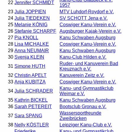
22
Jennifer SCHMIDT
1957
23
Julia JOPPIEN
MTV Luhdorf-Roydorf e.V.
24
Julia TIEDEKEN
SV SCHOTT Jena e.V.
25
Melanie KÖNIG
Coswiger Kanu-Verein e.V.
26
Stefanie SCHARPF
Augsburger Kajak-Verein e.V.
27
Pia KNOLL
Kanu Schwaben Augsburg
28
Lisa MICHALKE
Coswiger Kanu-Verein e.V.
29
Anna NEUMAIR
Kanu Schwaben Augsburg
30
Svenja KLEIN
Kanu-Club Hilden e.V.
Ruder- und Kanuverein Bad
31
Simone HUTH
Kreuznach e.V.
32
Christin APELT
Kanuverein Zeitz e.V.
33
Anja KUBITZA
Coswiger Kanu-Verein e.V.
Kanu- und Gymnastikclub
34
Julia SCHRADER
Weimar e.V.
35
Kathrin BICKEL
Kanu Schwaben Augsburg
36
Sarah PETEREIT
Bootsclub Gronau e.V.
Wassersportfreunde
37
Sara SPANG
Zweibrücken
38
Nelly KÖSTLER
Leipziger Kanu-Club e.V.
Friederike
Kanu- und Gymnastikclub