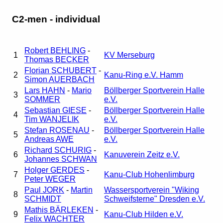
C2-men - individual
Robert BEHLING
-
1
KV Merseburg
Thomas BECKER
Florian SCHUBERT
-
2
Kanu-Ring e.V. Hamm
Simon AUERBACH
Lars HAHN
-
Mario
Böllberger Sportverein Halle
3
SOMMER
e.V.
Sebastian GIESE
-
Böllberger Sportverein Halle
4
Tim WANJELIK
e.V.
Stefan ROSENAU
-
Böllberger Sportverein Halle
5
Andreas AWE
e.V.
Richard SCHURIG
-
6
Kanuverein Zeitz e.V.
Johannes SCHWAN
Holger GERDES
-
7
Kanu-Club Hohenlimburg
Peter WEGER
Paul JORK
-
Martin
Wassersportverein "Wiking
8
SCHMIDT
Schweifsterne" Dresden e.V.
Mathis BÄRLEKEN
-
9
Kanu-Club Hilden e.V.
Felix WACHTER