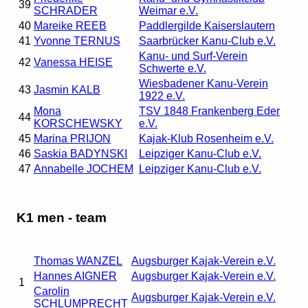
39
SCHRADER
Weimar e.V.
40
Mareike REEB
Paddlergilde Kaiserslautern
41
Yvonne TERNUS
Saarbrücker Kanu-Club e.V.
Kanu- und Surf-Verein
42
Vanessa HEISE
Schwerte e.V.
Wiesbadener Kanu-Verein
43
Jasmin KALB
1922 e.V.
Mona
TSV 1848 Frankenberg Eder
44
KORSCHEWSKY
e.V.
45
Marina PRIJON
Kajak-Klub Rosenheim e.V.
46
Saskia BADYNSKI
Leipziger Kanu-Club e.V.
47
Annabelle JOCHEM
Leipziger Kanu-Club e.V.
K1 men - team
Thomas WANZEL
Augsburger Kajak-Verein e.V.
Hannes AIGNER
Augsburger Kajak-Verein e.V.
1
Carolin
Augsburger Kajak-Verein e.V.
SCHLUMPRECHT