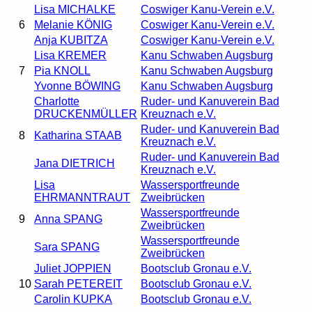
Lisa MICHALKE
Coswiger Kanu-Verein e.V.
6
Melanie KÖNIG
Coswiger Kanu-Verein e.V.
Anja KUBITZA
Coswiger Kanu-Verein e.V.
Lisa KREMER
Kanu Schwaben Augsburg
7
Pia KNOLL
Kanu Schwaben Augsburg
Yvonne BÖWING
Kanu Schwaben Augsburg
Charlotte
Ruder- und Kanuverein Bad
DRUCKENMÜLLER
Kreuznach e.V.
Ruder- und Kanuverein Bad
8
Katharina STAAB
Kreuznach e.V.
Ruder- und Kanuverein Bad
Jana DIETRICH
Kreuznach e.V.
Lisa
Wassersportfreunde
EHRMANNTRAUT
Zweibrücken
Wassersportfreunde
9
Anna SPANG
Zweibrücken
Wassersportfreunde
Sara SPANG
Zweibrücken
Juliet JOPPIEN
Bootsclub Gronau e.V.
10
Sarah PETEREIT
Bootsclub Gronau e.V.
Carolin KUPKA
Bootsclub Gronau e.V.