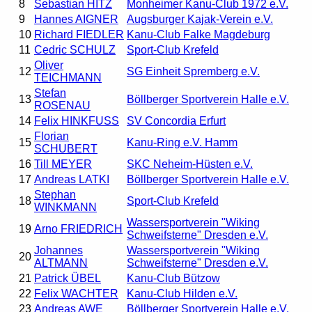
8
Sebastian HITZ
Monheimer Kanu-Club 1972 e.V.
9
Hannes AIGNER
Augsburger Kajak-Verein e.V.
10
Richard FIEDLER
Kanu-Club Falke Magdeburg
11
Cedric SCHULZ
Sport-Club Krefeld
Oliver
12
SG Einheit Spremberg e.V.
TEICHMANN
Stefan
13
Böllberger Sportverein Halle e.V.
ROSENAU
14
Felix HINKFUSS
SV Concordia Erfurt
Florian
15
Kanu-Ring e.V. Hamm
SCHUBERT
16
Till MEYER
SKC Neheim-Hüsten e.V.
17
Andreas LATKI
Böllberger Sportverein Halle e.V.
Stephan
18
Sport-Club Krefeld
WINKMANN
Wassersportverein "Wiking
19
Arno FRIEDRICH
Schweifsterne" Dresden e.V.
Johannes
Wassersportverein "Wiking
20
ALTMANN
Schweifsterne" Dresden e.V.
21
Patrick ÜBEL
Kanu-Club Bützow
22
Felix WACHTER
Kanu-Club Hilden e.V.
23
Andreas AWE
Böllberger Sportverein Halle e.V.