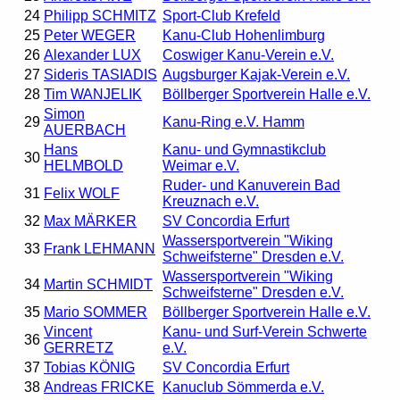
24
Philipp SCHMITZ
Sport-Club Krefeld
25
Peter WEGER
Kanu-Club Hohenlimburg
26
Alexander LUX
Coswiger Kanu-Verein e.V.
27
Sideris TASIADIS
Augsburger Kajak-Verein e.V.
28
Tim WANJELIK
Böllberger Sportverein Halle e.V.
Simon
29
Kanu-Ring e.V. Hamm
AUERBACH
Hans
Kanu- und Gymnastikclub
30
HELMBOLD
Weimar e.V.
Ruder- und Kanuverein Bad
31
Felix WOLF
Kreuznach e.V.
32
Max MÄRKER
SV Concordia Erfurt
Wassersportverein "Wiking
33
Frank LEHMANN
Schweifsterne" Dresden e.V.
Wassersportverein "Wiking
34
Martin SCHMIDT
Schweifsterne" Dresden e.V.
35
Mario SOMMER
Böllberger Sportverein Halle e.V.
Vincent
Kanu- und Surf-Verein Schwerte
36
GERRETZ
e.V.
37
Tobias KÖNIG
SV Concordia Erfurt
38
Andreas FRICKE
Kanuclub Sömmerda e.V.