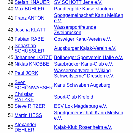
39
Stefan KNAUER
SV SCHOTT Jena e.V.
40
Max BUHLER
Paddlergilde Kaiserslautern
Sportgemeinschaft Kanu Meißen
41
Franz ANTON
e.V.
Wassersportfreunde
42
Joscha KLATT
Zweibrücken
43
Fabian RABE
Coswiger Kanu-Verein e.V.
Sebastian
44
Augsburger Kajak-Verein e.V.
SCHÜSSLER
45
Johannes LOTZE
Böllberger Sportverein Halle e.V.
46
Niklas KNOBBE
Saarbrücker Kanu-Club e.V.
Wassersportverein "Wiking
47
Paul JORK
Schweifsterne" Dresden e.V.
Sven
48
Kanu Schwaben Augsburg
SCHÖNWASSER
Christian
49
Sport-Club Krefeld
RÄTZKE
50
Steve RITZER
ESV Lok Magdeburg e.V.
Sportgemeinschaft Kanu Meißen
51
Martin HESS
e.V.
Alexander
52
Kajak-Klub Rosenheim e.V.
DEHLER