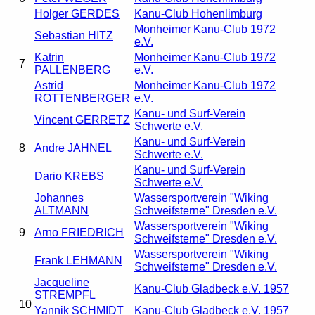
Holger GERDES
Kanu-Club Hohenlimburg
Monheimer Kanu-Club 1972
Sebastian HITZ
e.V.
Katrin
Monheimer Kanu-Club 1972
7
PALLENBERG
e.V.
Astrid
Monheimer Kanu-Club 1972
ROTTENBERGER
e.V.
Kanu- und Surf-Verein
Vincent GERRETZ
Schwerte e.V.
Kanu- und Surf-Verein
8
Andre JAHNEL
Schwerte e.V.
Kanu- und Surf-Verein
Dario KREBS
Schwerte e.V.
Johannes
Wassersportverein "Wiking
ALTMANN
Schweifsterne" Dresden e.V.
Wassersportverein "Wiking
9
Arno FRIEDRICH
Schweifsterne" Dresden e.V.
Wassersportverein "Wiking
Frank LEHMANN
Schweifsterne" Dresden e.V.
Jacqueline
Kanu-Club Gladbeck e.V. 1957
STREMPFL
10
Yannik SCHMIDT
Kanu-Club Gladbeck e.V. 1957