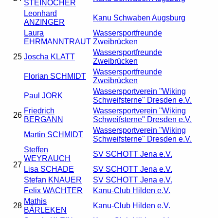
STEINOCHER
Leonhard
Kanu Schwaben Augsburg
ANZINGER
Laura
Wassersportfreunde
EHRMANNTRAUT
Zweibrücken
Wassersportfreunde
25
Joscha KLATT
Zweibrücken
Wassersportfreunde
Florian SCHMIDT
Zweibrücken
Wassersportverein "Wiking
Paul JORK
Schweifsterne" Dresden e.V.
Friedrich
Wassersportverein "Wiking
26
BERGANN
Schweifsterne" Dresden e.V.
Wassersportverein "Wiking
Martin SCHMIDT
Schweifsterne" Dresden e.V.
Steffen
SV SCHOTT Jena e.V.
WEYRAUCH
27
Lisa SCHADE
SV SCHOTT Jena e.V.
Stefan KNAUER
SV SCHOTT Jena e.V.
Felix WACHTER
Kanu-Club Hilden e.V.
Mathis
28
Kanu-Club Hilden e.V.
BÄRLEKEN