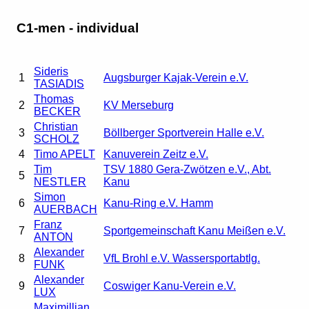
C1-men - individual
Sideris
1
Augsburger Kajak-Verein e.V.
TASIADIS
Thomas
2
KV Merseburg
BECKER
Christian
3
Böllberger Sportverein Halle e.V.
SCHOLZ
4
Timo APELT
Kanuverein Zeitz e.V.
Tim
TSV 1880 Gera-Zwötzen e.V., Abt.
5
NESTLER
Kanu
Simon
6
Kanu-Ring e.V. Hamm
AUERBACH
Franz
7
Sportgemeinschaft Kanu Meißen e.V.
ANTON
Alexander
8
VfL Brohl e.V. Wassersportabtlg.
FUNK
Alexander
9
Coswiger Kanu-Verein e.V.
LUX
Maximillian