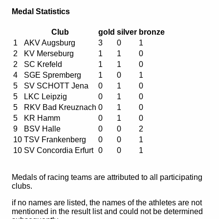
Medal Statistics
Club
gold
silver
bronze
1
AKV Augsburg
3
0
1
2
KV Merseburg
1
1
0
2
SC Krefeld
1
1
0
4
SGE Spremberg
1
0
1
5
SV SCHOTT Jena
0
1
0
5
LKC Leipzig
0
1
0
5
RKV Bad Kreuznach
0
1
0
5
KR Hamm
0
1
0
9
BSV Halle
0
0
2
10
TSV Frankenberg
0
0
1
10
SV Concordia Erfurt
0
0
1
Medals of racing teams are attributed to all participating
clubs.
if no names are listed, the names of the athletes are not
mentioned in the result list and could not be determined