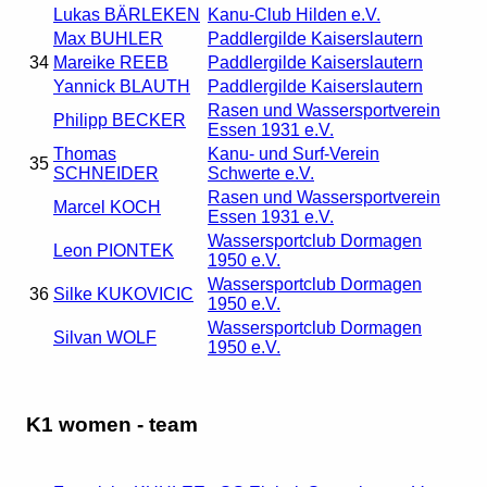
Lukas BÄRLEKEN
Kanu-Club Hilden e.V.
Max BUHLER
Paddlergilde Kaiserslautern
34
Mareike REEB
Paddlergilde Kaiserslautern
Yannick BLAUTH
Paddlergilde Kaiserslautern
Rasen und Wassersportverein
Philipp BECKER
Essen 1931 e.V.
Thomas
Kanu- und Surf-Verein
35
SCHNEIDER
Schwerte e.V.
Rasen und Wassersportverein
Marcel KOCH
Essen 1931 e.V.
Wassersportclub Dormagen
Leon PIONTEK
1950 e.V.
Wassersportclub Dormagen
36
Silke KUKOVICIC
1950 e.V.
Wassersportclub Dormagen
Silvan WOLF
1950 e.V.
K1 women - team