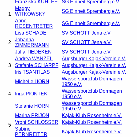
Franziska KUHLEE
SG Einheit Spremberg e.V.
Maggy
SG Einheit Spremberg e.V.
1
WITKOWSKY
Anne
SG Einheit Spremberg e.V.
ROSENTRETER
Lisa SCHADE
SV SCHOTT Jena e.V.
Johanna
2
SV SCHOTT Jena e.V.
ZIMMERMANN
Julia TIEDEKEN
SV SCHOTT Jena e.V.
Andrea WANZEL
Augsburger Kajak-Verein e.V.
3
Stefanie SCHARPF
Augsburger Kajak-Verein e.V.
Iris TSANTILAS
Augsburger Kajak-Verein e.V.
Wassersportclub Dormagen
Michelle HORN
1950 e.V.
Wassersportclub Dormagen
4
Inga PIONTEK
1950 e.V.
Wassersportclub Dormagen
Stefanie HORN
1950 e.V.
Marina PRIJON
Kajak-Klub Rosenheim e.V.
Vroni SCHLOSSER
Kajak-Klub Rosenheim e.V.
5
Sabine
Kajak-Klub Rosenheim e.V.
PERNREITER