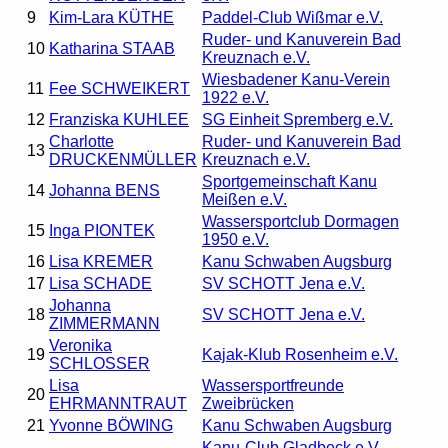
9
Kim-Lara KÜTHE
Paddel-Club Wißmar e.V.
Ruder- und Kanuverein Bad
10
Katharina STAAB
Kreuznach e.V.
Wiesbadener Kanu-Verein
11
Fee SCHWEIKERT
1922 e.V.
12
Franziska KUHLEE
SG Einheit Spremberg e.V.
Charlotte
Ruder- und Kanuverein Bad
13
DRUCKENMÜLLER
Kreuznach e.V.
Sportgemeinschaft Kanu
14
Johanna BENS
Meißen e.V.
Wassersportclub Dormagen
15
Inga PIONTEK
1950 e.V.
16
Lisa KREMER
Kanu Schwaben Augsburg
17
Lisa SCHADE
SV SCHOTT Jena e.V.
Johanna
18
SV SCHOTT Jena e.V.
ZIMMERMANN
Veronika
19
Kajak-Klub Rosenheim e.V.
SCHLOSSER
Lisa
Wassersportfreunde
20
EHRMANNTRAUT
Zweibrücken
21
Yvonne BÖWING
Kanu Schwaben Augsburg
Kanu-Club Gladbeck e.V.