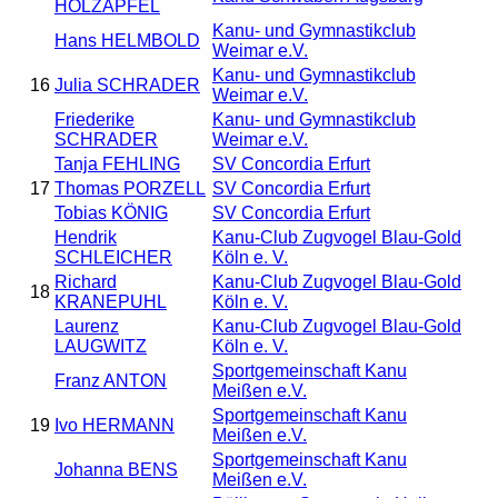
HOLZAPFEL
Kanu- und Gymnastikclub
Hans HELMBOLD
Weimar e.V.
Kanu- und Gymnastikclub
16
Julia SCHRADER
Weimar e.V.
Friederike
Kanu- und Gymnastikclub
SCHRADER
Weimar e.V.
Tanja FEHLING
SV Concordia Erfurt
17
Thomas PORZELL
SV Concordia Erfurt
Tobias KÖNIG
SV Concordia Erfurt
Hendrik
Kanu-Club Zugvogel Blau-Gold
SCHLEICHER
Köln e. V.
Richard
Kanu-Club Zugvogel Blau-Gold
18
KRANEPUHL
Köln e. V.
Laurenz
Kanu-Club Zugvogel Blau-Gold
LAUGWITZ
Köln e. V.
Sportgemeinschaft Kanu
Franz ANTON
Meißen e.V.
Sportgemeinschaft Kanu
19
Ivo HERMANN
Meißen e.V.
Sportgemeinschaft Kanu
Johanna BENS
Meißen e.V.