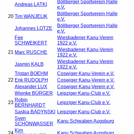
Böllberger Sportverein Halle
Andreas LATKI
e.V.
Böllberger Sportverein Halle
20
Tim WANJELIK
e.V.
Böllberger Sportverein Halle
Johannes LOTZE
e.V.
Fee
Wiesbadener Kanu-Verein
SCHWEIKERT
1922 e.V.
Wiesbadener Kanu-Verein
21
Marc RUSCHE
1922 e.V.
Wiesbadener Kanu-Verein
Jasmin KALB
1922 e.V.
Tristan BOEHM
Coswiger Kanu-Verein e.V.
22
Erik RUDOLPH
Coswiger Kanu-Verein e.V.
Alexander LUX
Coswiger Kanu-Verein e.V.
Wienke BÜRGER
Leipziger Kanu-Club e.V.
Robin
23
Leipziger Kanu-Club e.V.
BERNHARDT
Saskia BADYNSKI
Leipziger Kanu-Club e.V.
Sven
Kanu Schwaben Augsburg
SCHÖNWASSER
Kim
24
Kanu Schwaben Augsburg