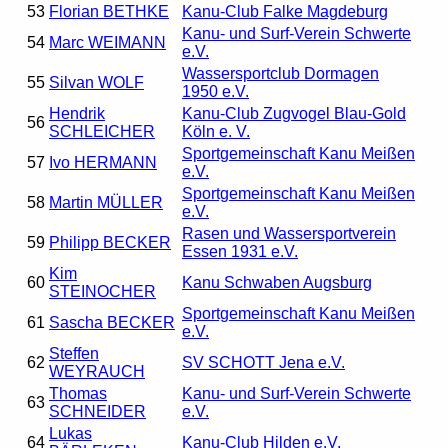
53
Florian BETHKE
Kanu-Club Falke Magdeburg
Kanu- und Surf-Verein Schwerte
54
Marc WEIMANN
e.V.
Wassersportclub Dormagen
55
Silvan WOLF
1950 e.V.
Hendrik
Kanu-Club Zugvogel Blau-Gold
56
SCHLEICHER
Köln e. V.
Sportgemeinschaft Kanu Meißen
57
Ivo HERMANN
e.V.
Sportgemeinschaft Kanu Meißen
58
Martin MÜLLER
e.V.
Rasen und Wassersportverein
59
Philipp BECKER
Essen 1931 e.V.
Kim
60
Kanu Schwaben Augsburg
STEINOCHER
Sportgemeinschaft Kanu Meißen
61
Sascha BECKER
e.V.
Steffen
62
SV SCHOTT Jena e.V.
WEYRAUCH
Thomas
Kanu- und Surf-Verein Schwerte
63
SCHNEIDER
e.V.
Lukas
64
Kanu-Club Hilden e.V.