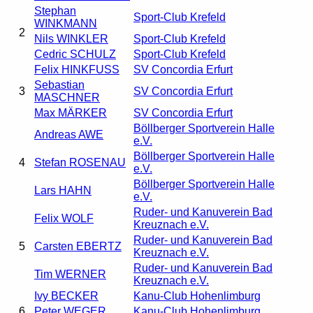
Stephan
Sport-Club Krefeld
WINKMANN
2
Nils WINKLER
Sport-Club Krefeld
Cedric SCHULZ
Sport-Club Krefeld
Felix HINKFUSS
SV Concordia Erfurt
Sebastian
3
SV Concordia Erfurt
MASCHNER
Max MÄRKER
SV Concordia Erfurt
Böllberger Sportverein Halle
Andreas AWE
e.V.
Böllberger Sportverein Halle
4
Stefan ROSENAU
e.V.
Böllberger Sportverein Halle
Lars HAHN
e.V.
Ruder- und Kanuverein Bad
Felix WOLF
Kreuznach e.V.
Ruder- und Kanuverein Bad
5
Carsten EBERTZ
Kreuznach e.V.
Ruder- und Kanuverein Bad
Tim WERNER
Kreuznach e.V.
Ivy BECKER
Kanu-Club Hohenlimburg
6
Peter WEGER
Kanu-Club Hohenlimburg