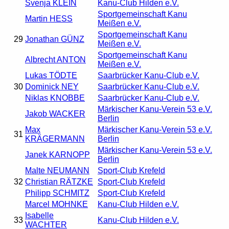
Svenja KLEIN
Kanu-Club Hilden e.V.
Sportgemeinschaft Kanu
Martin HESS
Meißen e.V.
Sportgemeinschaft Kanu
29
Jonathan GÜNZ
Meißen e.V.
Sportgemeinschaft Kanu
Albrecht ANTON
Meißen e.V.
Lukas TÖDTE
Saarbrücker Kanu-Club e.V.
30
Dominick NEY
Saarbrücker Kanu-Club e.V.
Niklas KNOBBE
Saarbrücker Kanu-Club e.V.
Märkischer Kanu-Verein 53 e.V.
Jakob WACKER
Berlin
Max
Märkischer Kanu-Verein 53 e.V.
31
KRÄGERMANN
Berlin
Märkischer Kanu-Verein 53 e.V.
Janek KARNOPP
Berlin
Malte NEUMANN
Sport-Club Krefeld
32
Christian RÄTZKE
Sport-Club Krefeld
Philipp SCHMITZ
Sport-Club Krefeld
Marcel MOHNKE
Kanu-Club Hilden e.V.
Isabelle
33
Kanu-Club Hilden e.V.
WACHTER