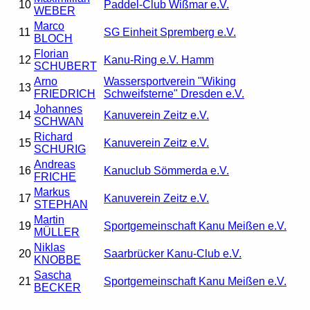
10
Paddel-Club Wißmar e.V.
WEBER
Marco
11
SG Einheit Spremberg e.V.
BLOCH
Florian
12
Kanu-Ring e.V. Hamm
SCHUBERT
Arno
Wassersportverein "Wiking
13
FRIEDRICH
Schweifsterne" Dresden e.V.
Johannes
14
Kanuverein Zeitz e.V.
SCHWAN
Richard
15
Kanuverein Zeitz e.V.
SCHURIG
Andreas
16
Kanuclub Sömmerda e.V.
FRICHE
Markus
17
Kanuverein Zeitz e.V.
STEPHAN
Martin
19
Sportgemeinschaft Kanu Meißen e.V.
MÜLLER
Niklas
20
Saarbrücker Kanu-Club e.V.
KNOBBE
Sascha
21
Sportgemeinschaft Kanu Meißen e.V.
BECKER