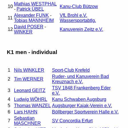
Mathias WESTPHAL
10
Kanu-Club Bützow
-
Patrick ÜBEL
Alexander FUNK
-
VfL Brohl e.V.
11
Tobias MANNHEIM
Wassersportabtlg.
David POSER
-
12
Kanuverein Zeitz e.V.
WINKER
K1 men - individual
1
Nils WINKLER
Sport-Club Krefeld
Ruder- und Kanuverein Bad
2
Tim WERNER
Kreuznach e.V.
TSV 1848 Frankenberg Eder
3
Leonard GEITZ
e.V.
4
Ludwig WÖHRL
Kanu Schwaben Augsburg
5
Thomas WANZEL
Augsburger Kajak-Verein e.V.
6
Lars HAHN
Böllberger Sportverein Halle e.V.
Sebastian
7
SV Concordia Erfurt
MASCHNER