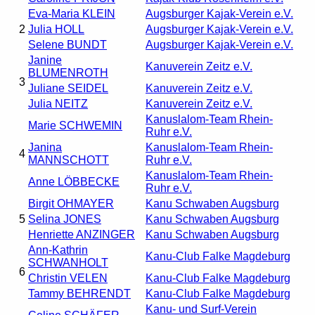
Eva-Maria KLEIN
Augsburger Kajak-Verein e.V.
2
Julia HOLL
Augsburger Kajak-Verein e.V.
Selene BUNDT
Augsburger Kajak-Verein e.V.
Janine
Kanuverein Zeitz e.V.
BLUMENROTH
3
Juliane SEIDEL
Kanuverein Zeitz e.V.
Julia NEITZ
Kanuverein Zeitz e.V.
Kanuslalom-Team Rhein-
Marie SCHWEMIN
Ruhr e.V.
Janina
Kanuslalom-Team Rhein-
4
MANNSCHOTT
Ruhr e.V.
Kanuslalom-Team Rhein-
Anne LÖBBECKE
Ruhr e.V.
Birgit OHMAYER
Kanu Schwaben Augsburg
5
Selina JONES
Kanu Schwaben Augsburg
Henriette ANZINGER
Kanu Schwaben Augsburg
Ann-Kathrin
Kanu-Club Falke Magdeburg
SCHWANHOLT
6
Christin VELEN
Kanu-Club Falke Magdeburg
Tammy BEHRENDT
Kanu-Club Falke Magdeburg
Kanu- und Surf-Verein