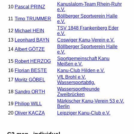
Kanuslalom-Team Rhein-Ruhr
10
Pascal PRINZ
e.V.
Böllberger Sportverein Halle
11
Timo TRUMMER
e.V.
TSV 1848 Frankenberg Eder
12
Michael HEIN
e.V.
13
Leonhard BAYN
Coswiger Kanu-Verein e.V.
Böllberger Sportverein Halle
14
Albert GÖTZE
e.V.
Sportgemeinschaft Kanu
15
Robert HERZOG
Meißen e.V.
16
Florian BESTE
Kanu-Club Hilden e.V.
VfL Brohl e.V.
17
Moritz GÖBEL
Wassersportabtlg.
Wassersportfreunde
18
Sandro ORTH
Zweibrücken
Märkischer Kanu-Verein 53 e.V.
19
Philipp WILL
Berlin
20
Oliver KACZA
Leipziger Kanu-Club e.V.