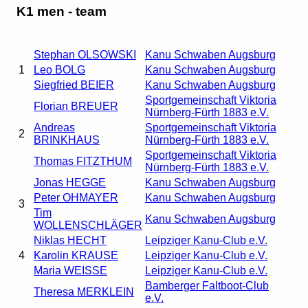
K1 men - team
Stephan OLSOWSKI
Kanu Schwaben Augsburg
1
Leo BOLG
Kanu Schwaben Augsburg
Siegfried BEIER
Kanu Schwaben Augsburg
Sportgemeinschaft Viktoria
Florian BREUER
Nürnberg-Fürth 1883 e.V.
Andreas
Sportgemeinschaft Viktoria
2
BRINKHAUS
Nürnberg-Fürth 1883 e.V.
Sportgemeinschaft Viktoria
Thomas FITZTHUM
Nürnberg-Fürth 1883 e.V.
Jonas HEGGE
Kanu Schwaben Augsburg
Peter OHMAYER
Kanu Schwaben Augsburg
3
Tim
Kanu Schwaben Augsburg
WOLLENSCHLÄGER
Niklas HECHT
Leipziger Kanu-Club e.V.
4
Karolin KRAUSE
Leipziger Kanu-Club e.V.
Maria WEISSE
Leipziger Kanu-Club e.V.
Bamberger Faltboot-Club
Theresa MERKLEIN
e.V.