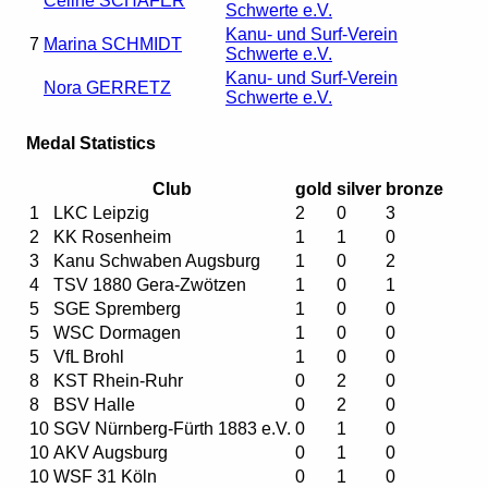
Celine SCHÄFER
Schwerte e.V.
Kanu- und Surf-Verein
7
Marina SCHMIDT
Schwerte e.V.
Kanu- und Surf-Verein
Nora GERRETZ
Schwerte e.V.
Medal Statistics
Club
gold
silver
bronze
1
LKC Leipzig
2
0
3
2
KK Rosenheim
1
1
0
3
Kanu Schwaben Augsburg
1
0
2
4
TSV 1880 Gera-Zwötzen
1
0
1
5
SGE Spremberg
1
0
0
5
WSC Dormagen
1
0
0
5
VfL Brohl
1
0
0
8
KST Rhein-Ruhr
0
2
0
8
BSV Halle
0
2
0
10
SGV Nürnberg-Fürth 1883 e.V.
0
1
0
10
AKV Augsburg
0
1
0
10
WSF 31 Köln
0
1
0