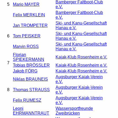
Bamberger Faltboot-Club
5
Mario MAYER
e.V.
Bamberger Faltboot-Club
Felix MERKLEIN
e.V.
Ski- und Kanu-Gesellschaft
Jan TROMPETER
Hanau e.V.
Ski- und Kanu-Gesellschaft
6
Tom PEISKER
Hanau e.V.
Ski- und Kanu-Gesellschaft
Marvin ROSS
Hanau e.V.
Florian
Kajak-Klub Rosenheim e.V.
SPIEKERMANN
7
Tobias BRÖSSLER
Kajak-Klub Rosenheim e.V.
Jakob FÖRG
Kajak-Klub Rosenheim e.V.
Augsburger Kajak-Verein
Niklas BRAUNEIS
e.V.
Augsburger Kajak-Verein
8
Thomas STRAUSS
e.V.
Augsburger Kajak-Verein
Felix RUMESZ
e.V.
Leoni
Wassersportfreunde
EHRMANNTRAUT
Zweibrücken