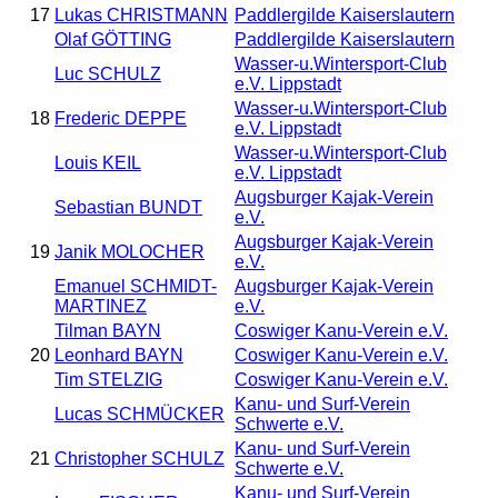
17
Lukas CHRISTMANN
Paddlergilde Kaiserslautern
Olaf GÖTTING
Paddlergilde Kaiserslautern
Wasser-u.Wintersport-Club
Luc SCHULZ
e.V. Lippstadt
Wasser-u.Wintersport-Club
18
Frederic DEPPE
e.V. Lippstadt
Wasser-u.Wintersport-Club
Louis KEIL
e.V. Lippstadt
Augsburger Kajak-Verein
Sebastian BUNDT
e.V.
Augsburger Kajak-Verein
19
Janik MOLOCHER
e.V.
Emanuel SCHMIDT-
Augsburger Kajak-Verein
MARTINEZ
e.V.
Tilman BAYN
Coswiger Kanu-Verein e.V.
20
Leonhard BAYN
Coswiger Kanu-Verein e.V.
Tim STELZIG
Coswiger Kanu-Verein e.V.
Kanu- und Surf-Verein
Lucas SCHMÜCKER
Schwerte e.V.
Kanu- und Surf-Verein
21
Christopher SCHULZ
Schwerte e.V.
Kanu- und Surf-Verein