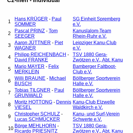
C2-men - individual
Hans KRÜGER
-
Paul
SG Einheit Spremberg
1
SOMMER
e.V.
Pascal PRINZ
-
Tom
Kanuslalom-Team
2
SEEGER
Rhein-Ruhr e.V.
Aaron JÜTTNER
-
Piet
Leipziger Kanu-Club
3
WAGNER
e.V.
Philipp REICHENBACH
-
TSV 1880 Gera-
4
David FRANKE
Zwötzen e.V., Abt. Kanu
Mario MAYER
-
Felix
Bamberger Faltboot-
5
MERKLEIN
Club e.V.
Willi BRAUNE
-
Michael
Böllberger Sportverein
6
BUSCH
Halle e.V.
Tobias TILGNER
-
Paul
Böllberger Sportverein
7
GRUNWALD
Halle e.V.
Moritz HOTTONG
-
Dennis
Kanu-Club Elzwelle
8
VIESEL
Waldkirch e.V.
Christopher SCHULZ
-
Kanu- und Surf-Verein
9
Lucas SCHMÜCKER
Schwerte e.V.
Börge MEHLHORN
-
TSV 1880 Gera-
10
Ricardo PRIESNITZ
Zwötzen e.V., Abt. Kanu