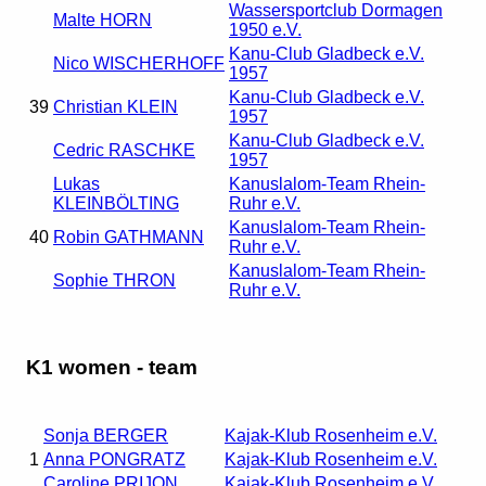
Wassersportclub Dormagen
Malte HORN
1950 e.V.
Kanu-Club Gladbeck e.V.
Nico WISCHERHOFF
1957
Kanu-Club Gladbeck e.V.
39
Christian KLEIN
1957
Kanu-Club Gladbeck e.V.
Cedric RASCHKE
1957
Lukas
Kanuslalom-Team Rhein-
KLEINBÖLTING
Ruhr e.V.
Kanuslalom-Team Rhein-
40
Robin GATHMANN
Ruhr e.V.
Kanuslalom-Team Rhein-
Sophie THRON
Ruhr e.V.
K1 women - team
Sonja BERGER
Kajak-Klub Rosenheim e.V.
1
Anna PONGRATZ
Kajak-Klub Rosenheim e.V.
Caroline PRIJON
Kajak-Klub Rosenheim e.V.