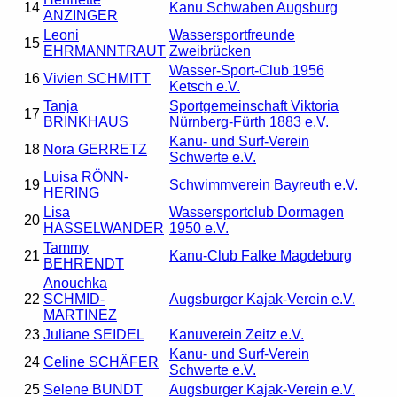
14
Kanu Schwaben Augsburg
ANZINGER
Leoni
Wassersportfreunde
15
EHRMANNTRAUT
Zweibrücken
Wasser-Sport-Club 1956
16
Vivien SCHMITT
Ketsch e.V.
Tanja
Sportgemeinschaft Viktoria
17
BRINKHAUS
Nürnberg-Fürth 1883 e.V.
Kanu- und Surf-Verein
18
Nora GERRETZ
Schwerte e.V.
Luisa RÖNN-
19
Schwimmverein Bayreuth e.V.
HERING
Lisa
Wassersportclub Dormagen
20
HASSELWANDER
1950 e.V.
Tammy
21
Kanu-Club Falke Magdeburg
BEHRENDT
Anouchka
22
SCHMID-
Augsburger Kajak-Verein e.V.
MARTINEZ
23
Juliane SEIDEL
Kanuverein Zeitz e.V.
Kanu- und Surf-Verein
24
Celine SCHÄFER
Schwerte e.V.
25
Selene BUNDT
Augsburger Kajak-Verein e.V.