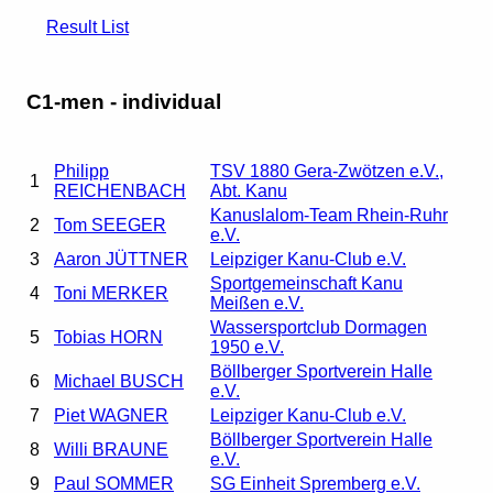
Result List
C1-men - individual
Philipp
TSV 1880 Gera-Zwötzen e.V.,
1
REICHENBACH
Abt. Kanu
Kanuslalom-Team Rhein-Ruhr
2
Tom SEEGER
e.V.
3
Aaron JÜTTNER
Leipziger Kanu-Club e.V.
Sportgemeinschaft Kanu
4
Toni MERKER
Meißen e.V.
Wassersportclub Dormagen
5
Tobias HORN
1950 e.V.
Böllberger Sportverein Halle
6
Michael BUSCH
e.V.
7
Piet WAGNER
Leipziger Kanu-Club e.V.
Böllberger Sportverein Halle
8
Willi BRAUNE
e.V.
9
Paul SOMMER
SG Einheit Spremberg e.V.