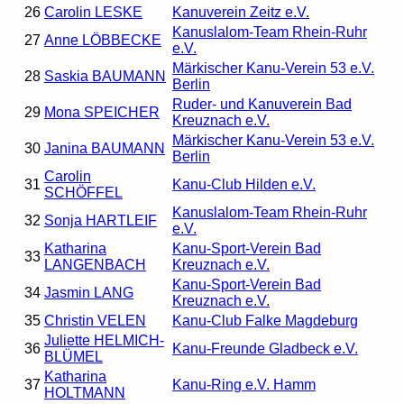
26
Carolin LESKE
Kanuverein Zeitz e.V.
Kanuslalom-Team Rhein-Ruhr
27
Anne LÖBBECKE
e.V.
Märkischer Kanu-Verein 53 e.V.
28
Saskia BAUMANN
Berlin
Ruder- und Kanuverein Bad
29
Mona SPEICHER
Kreuznach e.V.
Märkischer Kanu-Verein 53 e.V.
30
Janina BAUMANN
Berlin
Carolin
31
Kanu-Club Hilden e.V.
SCHÖFFEL
Kanuslalom-Team Rhein-Ruhr
32
Sonja HARTLEIF
e.V.
Katharina
Kanu-Sport-Verein Bad
33
LANGENBACH
Kreuznach e.V.
Kanu-Sport-Verein Bad
34
Jasmin LANG
Kreuznach e.V.
35
Christin VELEN
Kanu-Club Falke Magdeburg
Juliette HELMICH-
36
Kanu-Freunde Gladbeck e.V.
BLÜMEL
Katharina
37
Kanu-Ring e.V. Hamm
HOLTMANN