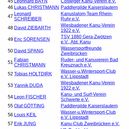
45
Leonhard BAYN
Coswiger Kanu-Verein e.V.
46
Lukas CHRISTMANN
Paddlergilde Kaiserslautern
Leonard
Kanuslalom-Team Rhein-
47
SCHREIBER
Ruhr e.V.
Wiesbadener Kanu-Verein
48
David ZIEBARTH
1922 e.V.
TSV 1880 Gera-Zwötzen
49
Eric SÖRENSEN
e.V., Abt. Kanu
Wassersportfreunde
50
David SPANG
Zweibrücken
Fabian
Ruder- und Kanuverein Bad
51
CHRISTMANN
Kreuznach e.V.
Wasser-u.Wintersport-Club
52
Tobias HOLTDIRK
e.V. Lippstadt
Wiesbadener Kanu-Verein
53
Yannik DUDA
1922 e.V.
Kanu- und Surf-Verein
54
Leon FISCHER
Schwerte e.V.
55
Olaf GÖTTING
Paddlergilde Kaiserslautern
Wasser-u.Wintersport-Club
56
Louis KEIL
e.V. Lippstadt
57
Erik JUNG
Kanu-Club Zweibrücken e.V.