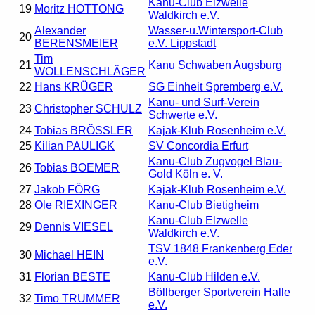
Kanu-Club Elzwelle
19
Moritz HOTTONG
Waldkirch e.V.
Alexander
Wasser-u.Wintersport-Club
20
BERENSMEIER
e.V. Lippstadt
Tim
21
Kanu Schwaben Augsburg
WOLLENSCHLÄGER
22
Hans KRÜGER
SG Einheit Spremberg e.V.
Kanu- und Surf-Verein
23
Christopher SCHULZ
Schwerte e.V.
24
Tobias BRÖSSLER
Kajak-Klub Rosenheim e.V.
25
Kilian PAULIGK
SV Concordia Erfurt
Kanu-Club Zugvogel Blau-
26
Tobias BOEMER
Gold Köln e. V.
27
Jakob FÖRG
Kajak-Klub Rosenheim e.V.
28
Ole RIEXINGER
Kanu-Club Bietigheim
Kanu-Club Elzwelle
29
Dennis VIESEL
Waldkirch e.V.
TSV 1848 Frankenberg Eder
30
Michael HEIN
e.V.
31
Florian BESTE
Kanu-Club Hilden e.V.
Böllberger Sportverein Halle
32
Timo TRUMMER
e.V.