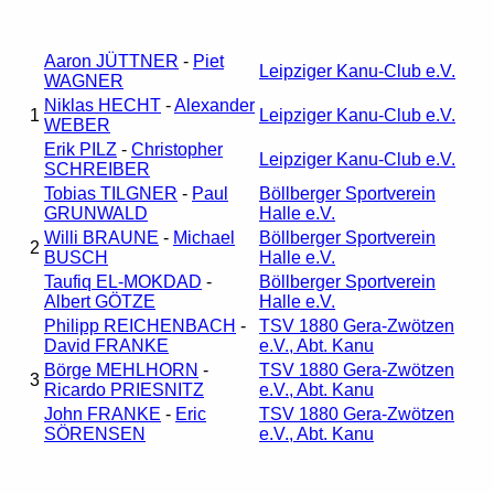
Aaron JÜTTNER
-
Piet
Leipziger Kanu-Club e.V.
WAGNER
Niklas HECHT
-
Alexander
1
Leipziger Kanu-Club e.V.
WEBER
Erik PILZ
-
Christopher
Leipziger Kanu-Club e.V.
SCHREIBER
Tobias TILGNER
-
Paul
Böllberger Sportverein
GRUNWALD
Halle e.V.
Willi BRAUNE
-
Michael
Böllberger Sportverein
2
BUSCH
Halle e.V.
Taufiq EL-MOKDAD
-
Böllberger Sportverein
Albert GÖTZE
Halle e.V.
Philipp REICHENBACH
-
TSV 1880 Gera-Zwötzen
David FRANKE
e.V., Abt. Kanu
Börge MEHLHORN
-
TSV 1880 Gera-Zwötzen
3
Ricardo PRIESNITZ
e.V., Abt. Kanu
John FRANKE
-
Eric
TSV 1880 Gera-Zwötzen
SÖRENSEN
e.V., Abt. Kanu