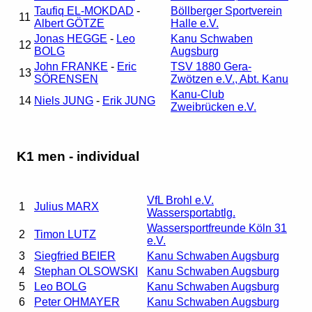
Taufiq EL-MOKDAD
-
Böllberger Sportverein
11
Albert GÖTZE
Halle e.V.
Jonas HEGGE
-
Leo
Kanu Schwaben
12
BOLG
Augsburg
John FRANKE
-
Eric
TSV 1880 Gera-
13
SÖRENSEN
Zwötzen e.V., Abt. Kanu
Kanu-Club
14
Niels JUNG
-
Erik JUNG
Zweibrücken e.V.
K1 men - individual
VfL Brohl e.V.
1
Julius MARX
Wassersportabtlg.
Wassersportfreunde Köln 31
2
Timon LUTZ
e.V.
3
Siegfried BEIER
Kanu Schwaben Augsburg
4
Stephan OLSOWSKI
Kanu Schwaben Augsburg
5
Leo BOLG
Kanu Schwaben Augsburg
6
Peter OHMAYER
Kanu Schwaben Augsburg