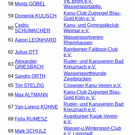
VfL Brohl e.V.
58
Moritz GÖBEL
Wassersportabtlg.
Kanu-Club Zugvogel Blau-
59
Domenik KULISCH
Gold Köln e. V.
Cedric
Kanu- und Gymnastikclub
60
SCHUMACHER
Weimar e.V.
Wassersportverein
61
Aaron LEONHARD
Rheinhausen
Bamberger Faltboot-Club
62
Julius OTT
e.V.
Alexander
Ruder- und Kanuverein Bad
63
GRIESBACH
Kreuznach e.V.
Wassersportfreunde
64
Sandro ORTH
Zweibrücken
65
Tim STELZIG
Coswiger Kanu-Verein e.V.
Kanu-Club Zugvogel Blau-
66
Max ALTMANN
Gold Köln e. V.
Ruder- und Kanuverein Bad
67
Yan-Lorenz KÜHNE
Kreuznach e.V.
Augsburger Kajak-Verein
68
Felix RUMESZ
e.V.
Wasser-u.Wintersport-Club
69
Maik SCHULZ
e.V. Lippstadt