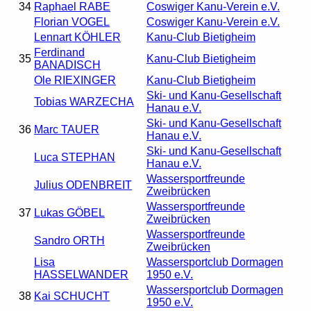
34
Raphael RABE
Coswiger Kanu-Verein e.V.
Florian VOGEL
Coswiger Kanu-Verein e.V.
Lennart KÖHLER
Kanu-Club Bietigheim
Ferdinand
35
Kanu-Club Bietigheim
BANADISCH
Ole RIEXINGER
Kanu-Club Bietigheim
Ski- und Kanu-Gesellschaft
Tobias WARZECHA
Hanau e.V.
Ski- und Kanu-Gesellschaft
36
Marc TAUER
Hanau e.V.
Ski- und Kanu-Gesellschaft
Luca STEPHAN
Hanau e.V.
Wassersportfreunde
Julius ODENBREIT
Zweibrücken
Wassersportfreunde
37
Lukas GÖBEL
Zweibrücken
Wassersportfreunde
Sandro ORTH
Zweibrücken
Lisa
Wassersportclub Dormagen
HASSELWANDER
1950 e.V.
Wassersportclub Dormagen
38
Kai SCHUCHT
1950 e.V.