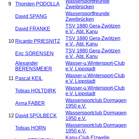
Wassersportfreunde
9
Thorsten PODOLLA
Zweibrücken
Wassersportfreunde
David SPANG
Zweibrücken
TSV 1880 Gera-Zwötzen
David FRANKE
e.V., Abt. Kanu
TSV 1880 Gera-Zwötzen
10
Ricardo PRIESNITZ
e.V., Abt. Kanu
TSV 1880 Gera-Zwötzen
Eric SÖRENSEN
e.V., Abt. Kanu
Alexander
Wasser-u.Wintersport-Club
BERENSMEIER
e.V. Lippstadt
Wasser-u.Wintersport-Club
11
Pascal KEIL
e.V. Lippstadt
Wasser-u.Wintersport-Club
Tobias HOLTDIRK
e.V. Lippstadt
Wassersportclub Dormagen
Anna FABER
1950 e.V.
Wassersportclub Dormagen
12
David SPÜLBECK
1950 e.V.
Wassersportclub Dormagen
Tobias HORN
1950 e.V.
Kanu-Club Elzwelle