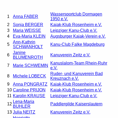
Wassersportclub Dormagen
1
Anna FABER
1950 e.V.
2
Sonja BERGER
Kajak-Klub Rosenheim e.V.
3
Maria WEISSE
Leipziger Kanu-Club e.V.
4
Eva-Maria KLEIN
Augsburger Kajak-Verein e.V.
Ann-Kathrin
5
Kanu-Club Falke Magdeburg
SCHWANHOLT
Janine
6
Kanuverein Zeitz e.V.
BLUMENROTH
Kanuslalom-Team Rhein-Ruhr
7
Marie SCHWEMIN
e.V.
Ruder- und Kanuverein Bad
8
Michele LOBECK
Kreuznach e.V.
9
Anna PONGRATZ
Kajak-Klub Rosenheim e.V.
10
Caroline PRIJON
Kajak-Klub Rosenheim e.V.
11
Karolin KRAUSE
Leipziger Kanu-Club e.V.
Lena-Maria
12
Paddlergilde Kaiserslautern
BUHLER
13
Julia NEITZ
Kanuverein Zeitz e.V.
Henriette