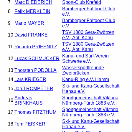
7
Marc DIEDERICH
Sport-Club Krefeld
Bamberger Faltboot-Club
8
Felix MERKLEIN
e.V.
Bamberger Faltboot-Club
9
Mario MAYER
e.V.
TSV 1880 Gera-Zwötzen
10
David FRANKE
e.V., Abt. Kanu
TSV 1880 Gera-Zwötzen
11
Ricardo PRIESNITZ
e.V., Abt. Kanu
Kanu- und Surf-Verein
12
Lucas SCHMÜCKER
Schwerte e.V.
Wassersportfreunde
13
Thorsten PODOLLA
Zweibrücken
14
Lars KRIEGER
Kanu-Ring e.V. Hamm
Ski- und Kanu-Gesellschaft
15
Jan TROMPETER
Hanau e.V.
Andreas
Sportgemeinschaft Viktoria
16
BRINKHAUS
Nürnberg-Fürth 1883 e.V.
Sportgemeinschaft Viktoria
17
Thomas FITZTHUM
Nürnberg-Fürth 1883 e.V.
Ski- und Kanu-Gesellschaft
18
Tom PEISKER
Hanau e.V.