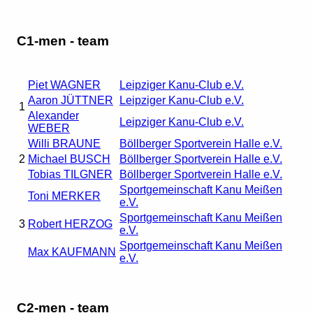
C1-men - team
Piet WAGNER
Leipziger Kanu-Club e.V.
Aaron JÜTTNER
Leipziger Kanu-Club e.V.
1
Alexander
Leipziger Kanu-Club e.V.
WEBER
Willi BRAUNE
Böllberger Sportverein Halle e.V.
2
Michael BUSCH
Böllberger Sportverein Halle e.V.
Tobias TILGNER
Böllberger Sportverein Halle e.V.
Sportgemeinschaft Kanu Meißen
Toni MERKER
e.V.
Sportgemeinschaft Kanu Meißen
3
Robert HERZOG
e.V.
Sportgemeinschaft Kanu Meißen
Max KAUFMANN
e.V.
C2-men - team