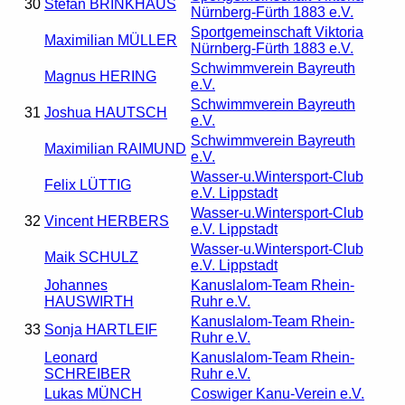
30
Stefan BRINKHAUS
Nürnberg-Fürth 1883 e.V.
Sportgemeinschaft Viktoria
Maximilian MÜLLER
Nürnberg-Fürth 1883 e.V.
Schwimmverein Bayreuth
Magnus HERING
e.V.
Schwimmverein Bayreuth
31
Joshua HAUTSCH
e.V.
Schwimmverein Bayreuth
Maximilian RAIMUND
e.V.
Wasser-u.Wintersport-Club
Felix LÜTTIG
e.V. Lippstadt
Wasser-u.Wintersport-Club
32
Vincent HERBERS
e.V. Lippstadt
Wasser-u.Wintersport-Club
Maik SCHULZ
e.V. Lippstadt
Johannes
Kanuslalom-Team Rhein-
HAUSWIRTH
Ruhr e.V.
Kanuslalom-Team Rhein-
33
Sonja HARTLEIF
Ruhr e.V.
Leonard
Kanuslalom-Team Rhein-
SCHREIBER
Ruhr e.V.
Lukas MÜNCH
Coswiger Kanu-Verein e.V.