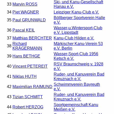
Ski- und Kanu-Gesellschaft
33
Marvin ROSS
Hanau e.V.
34
Piet WAGNER
Leipziger Kanu-Club e.V.
Böllberger Sportverein Halle
35
Paul GRUNWALD
e.V.
Wasser-u.Wintersport-Club
36
Pascal KEIL
e.V. Lippstadt
37
Matthias BERCHTER
Kanu-Club Hilden e.V.
Richard
Märkischer Kanu-Verein 53
38
KRÄGERMANN
e.V. Berlin
Wasser-Sport-Club 1956
39
Hans BETHGE
Ketsch e.V.
RSV Braunschweig v. 1928
40
Vincent PETEREIT
e.V.
Ruder- und Kanuverein Bad
41
Niklas HUTH
Kreuznach e.V.
Schwimmverein Bayreuth
42
Maximilian RAIMUND
e.V.
Ruder- und Kanuverein Bad
43
Tizian SCHMITT
Kreuznach e.V.
Sportgemeinschaft Kanu
44
Robert HERZOG
Meißen e.V.