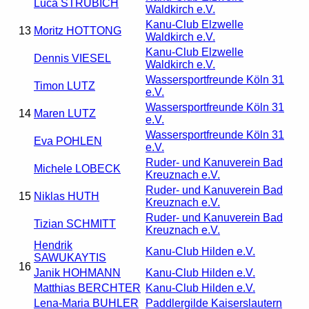
Luca STRÜBICH
Waldkirch e.V.
Kanu-Club Elzwelle
13
Moritz HOTTONG
Waldkirch e.V.
Kanu-Club Elzwelle
Dennis VIESEL
Waldkirch e.V.
Wassersportfreunde Köln 31
Timon LUTZ
e.V.
Wassersportfreunde Köln 31
14
Maren LUTZ
e.V.
Wassersportfreunde Köln 31
Eva POHLEN
e.V.
Ruder- und Kanuverein Bad
Michele LOBECK
Kreuznach e.V.
Ruder- und Kanuverein Bad
15
Niklas HUTH
Kreuznach e.V.
Ruder- und Kanuverein Bad
Tizian SCHMITT
Kreuznach e.V.
Hendrik
Kanu-Club Hilden e.V.
SAWUKAYTIS
16
Janik HOHMANN
Kanu-Club Hilden e.V.
Matthias BERCHTER
Kanu-Club Hilden e.V.
Lena-Maria BUHLER
Paddlergilde Kaiserslautern