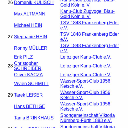
26
Domenik KULISCH
Gold Köln e. V.
Kanu-Club Zugvogel Blau-
Max ALTMANN
Gold Köln e. V.
TSV 1848 Frankenberg Eder
Michael HEIN
e.V.
TSV 1848 Frankenberg Eder
27
Stephanie HEIN
e.V.
TSV 1848 Frankenberg Eder
Ronny MÜLLER
e.V.
Erik PILZ
Leipziger Kanu-Club e.V.
Christopher
28
Leipziger Kanu-Club e.V.
SCHREIBER
Oliver KACZA
Leipziger Kanu-Club e.V.
Wasser-Sport-Club 1956
Vivien SCHMITT
Ketsch e.V.
Wasser-Sport-Club 1956
29
Tarek LEISER
Ketsch e.V.
Wasser-Sport-Club 1956
Hans BETHGE
Ketsch e.V.
Sportgemeinschaft Viktoria
Tanja BRINKHAUS
Nürnberg-Fürth 1883 e.V.
Sportgemeinschaft Viktoria