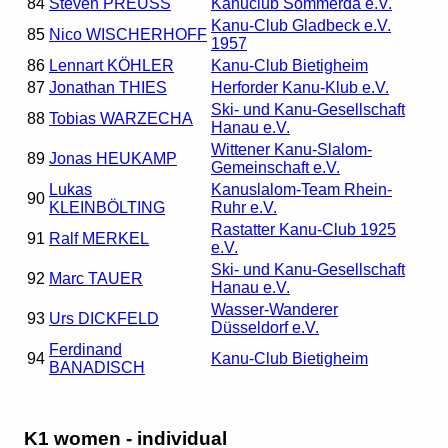
84
Steven PREUSS
Kanuclub Sömmerda e.V.
Kanu-Club Gladbeck e.V.
85
Nico WISCHERHOFF
1957
86
Lennart KÖHLER
Kanu-Club Bietigheim
87
Jonathan THIES
Herforder Kanu-Klub e.V.
Ski- und Kanu-Gesellschaft
88
Tobias WARZECHA
Hanau e.V.
Wittener Kanu-Slalom-
89
Jonas HEUKAMP
Gemeinschaft e.V.
Lukas
Kanuslalom-Team Rhein-
90
KLEINBÖLTING
Ruhr e.V.
Rastatter Kanu-Club 1925
91
Ralf MERKEL
e.V.
Ski- und Kanu-Gesellschaft
92
Marc TAUER
Hanau e.V.
Wasser-Wanderer
93
Urs DICKFELD
Düsseldorf e.V.
Ferdinand
94
Kanu-Club Bietigheim
BANADISCH
K1 women - individual