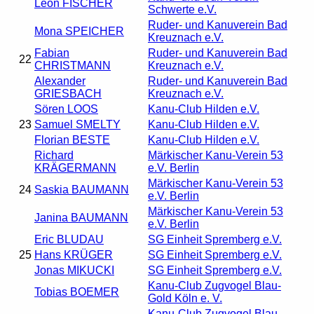
Leon FISCHER
Schwerte e.V.
Ruder- und Kanuverein Bad
Mona SPEICHER
Kreuznach e.V.
Fabian
Ruder- und Kanuverein Bad
22
CHRISTMANN
Kreuznach e.V.
Alexander
Ruder- und Kanuverein Bad
GRIESBACH
Kreuznach e.V.
Sören LOOS
Kanu-Club Hilden e.V.
23
Samuel SMELTY
Kanu-Club Hilden e.V.
Florian BESTE
Kanu-Club Hilden e.V.
Richard
Märkischer Kanu-Verein 53
KRÄGERMANN
e.V. Berlin
Märkischer Kanu-Verein 53
24
Saskia BAUMANN
e.V. Berlin
Märkischer Kanu-Verein 53
Janina BAUMANN
e.V. Berlin
Eric BLUDAU
SG Einheit Spremberg e.V.
25
Hans KRÜGER
SG Einheit Spremberg e.V.
Jonas MIKUCKI
SG Einheit Spremberg e.V.
Kanu-Club Zugvogel Blau-
Tobias BOEMER
Gold Köln e. V.
Kanu-Club Zugvogel Blau-