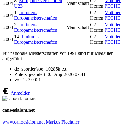
8.
Europameisterschaften
C2
Matthieu
2004
Mannschaft
U23
Herren
PECHE
1.
Junioren-
C2
Matthieu
2004
Europameisterschaften
Herren
PECHE
2.
Junioren-
C2
Matthieu
2003
Mannschaft
Europameisterschaften
Herren
PECHE
14.
Junioren-
C2
Matthieu
2003
Europameisterschaften
Herren
PECHE
Für nationale Meisterschaften vor 1991 sind nur Medaillen
aufgeführt.
de_sportler/spo_10285k.txt
Zuletzt geändert:
03-Aug-2026 07:41
von
127.0.0.1
Anmelden
canoeslalom.net
www.canoeslalom.net
Markus Flechtner