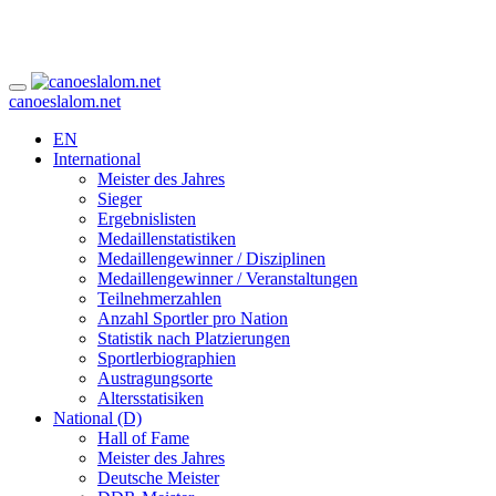
canoeslalom.net
EN
International
Meister des Jahres
Sieger
Ergebnislisten
Medaillenstatistiken
Medaillengewinner / Disziplinen
Medaillengewinner / Veranstaltungen
Teilnehmerzahlen
Anzahl Sportler pro Nation
Statistik nach Platzierungen
Sportlerbiographien
Austragungsorte
Altersstatisiken
National (D)
Hall of Fame
Meister des Jahres
Deutsche Meister