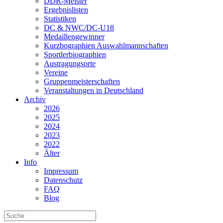
DDR-Meister
Ergebnislisten
Statistiken
DC & NWC/DC-U18
Medaillengewinner
Kurzbographien Auswahlmannschaften
Sportlerbiographien
Austragungsorte
Vereine
Gruppenmeisterschaften
Veranstaltungen in Deutschland
Archiv
2026
2025
2024
2023
2022
Älter
Info
Impressum
Datenschutz
FAQ
Blog