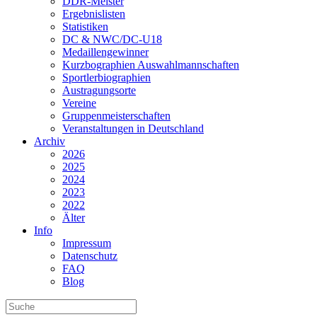
DDR-Meister
Ergebnislisten
Statistiken
DC & NWC/DC-U18
Medaillengewinner
Kurzbographien Auswahlmannschaften
Sportlerbiographien
Austragungsorte
Vereine
Gruppenmeisterschaften
Veranstaltungen in Deutschland
Archiv
2026
2025
2024
2023
2022
Älter
Info
Impressum
Datenschutz
FAQ
Blog