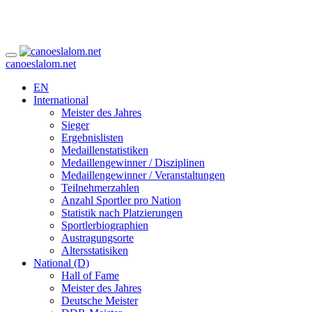
canoeslalom.net
EN
International
Meister des Jahres
Sieger
Ergebnislisten
Medaillenstatistiken
Medaillengewinner / Disziplinen
Medaillengewinner / Veranstaltungen
Teilnehmerzahlen
Anzahl Sportler pro Nation
Statistik nach Platzierungen
Sportlerbiographien
Austragungsorte
Altersstatisiken
National (D)
Hall of Fame
Meister des Jahres
Deutsche Meister