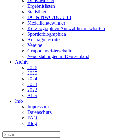
DDR-Meister
Ergebnislisten
Statistiken
DC & NWC/DC-U18
Medaillengewinner
Kurzbographien Auswahlmannschaften
Sportlerbiographien
Austragungsorte
Vereine
Gruppenmeisterschaften
Veranstaltungen in Deutschland
Archiv
2026
2025
2024
2023
2022
Älter
Info
Impressum
Datenschutz
FAQ
Blog