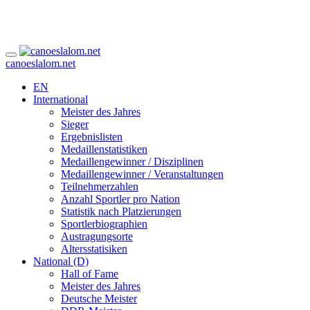
canoeslalom.net
EN
International
Meister des Jahres
Sieger
Ergebnislisten
Medaillenstatistiken
Medaillengewinner / Disziplinen
Medaillengewinner / Veranstaltungen
Teilnehmerzahlen
Anzahl Sportler pro Nation
Statistik nach Platzierungen
Sportlerbiographien
Austragungsorte
Altersstatisiken
National (D)
Hall of Fame
Meister des Jahres
Deutsche Meister