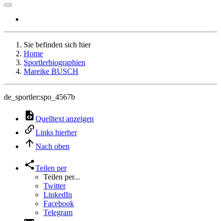
Sie befinden sich hier
Home
Sportlerbiographien
Mareike BUSCH
de_sportler:spo_4567b
Quelltext anzeigen
Links hierher
Nach oben
Teilen per
Teilen per...
Twitter
LinkedIn
Facebook
Telegram