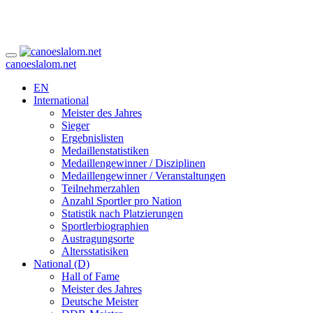
canoeslalom.net
EN
International
Meister des Jahres
Sieger
Ergebnislisten
Medaillenstatistiken
Medaillengewinner / Disziplinen
Medaillengewinner / Veranstaltungen
Teilnehmerzahlen
Anzahl Sportler pro Nation
Statistik nach Platzierungen
Sportlerbiographien
Austragungsorte
Altersstatisiken
National (D)
Hall of Fame
Meister des Jahres
Deutsche Meister