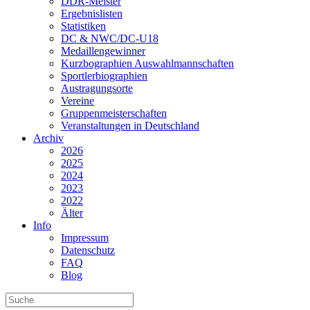
DDR-Meister
Ergebnislisten
Statistiken
DC & NWC/DC-U18
Medaillengewinner
Kurzbographien Auswahlmannschaften
Sportlerbiographien
Austragungsorte
Vereine
Gruppenmeisterschaften
Veranstaltungen in Deutschland
Archiv
2026
2025
2024
2023
2022
Älter
Info
Impressum
Datenschutz
FAQ
Blog