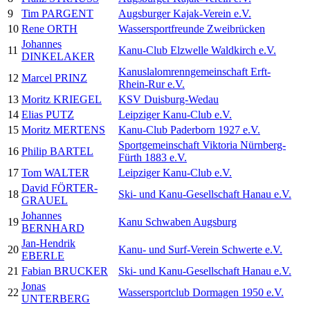
9
Tim PARGENT
Augsburger Kajak-Verein e.V.
10
Rene ORTH
Wassersportfreunde Zweibrücken
Johannes
11
Kanu-Club Elzwelle Waldkirch e.V.
DINKELAKER
Kanuslalomrenngemeinschaft Erft-
12
Marcel PRINZ
Rhein-Rur e.V.
13
Moritz KRIEGEL
KSV Duisburg-Wedau
14
Elias PUTZ
Leipziger Kanu-Club e.V.
15
Moritz MERTENS
Kanu-Club Paderborn 1927 e.V.
Sportgemeinschaft Viktoria Nürnberg-
16
Philip BARTEL
Fürth 1883 e.V.
17
Tom WALTER
Leipziger Kanu-Club e.V.
David FÖRTER-
18
Ski- und Kanu-Gesellschaft Hanau e.V.
GRAUEL
Johannes
19
Kanu Schwaben Augsburg
BERNHARD
Jan-Hendrik
20
Kanu- und Surf-Verein Schwerte e.V.
EBERLE
21
Fabian BRUCKER
Ski- und Kanu-Gesellschaft Hanau e.V.
Jonas
22
Wassersportclub Dormagen 1950 e.V.
UNTERBERG