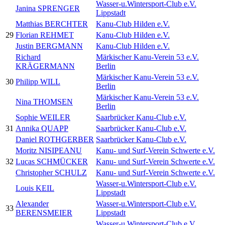
Wasser-u.Wintersport-Club e.V.
Janina SPRENGER
Lippstadt
Matthias BERCHTER
Kanu-Club Hilden e.V.
29
Florian REHMET
Kanu-Club Hilden e.V.
Justin BERGMANN
Kanu-Club Hilden e.V.
Richard
Märkischer Kanu-Verein 53 e.V.
KRÄGERMANN
Berlin
Märkischer Kanu-Verein 53 e.V.
30
Philipp WILL
Berlin
Märkischer Kanu-Verein 53 e.V.
Nina THOMSEN
Berlin
Sophie WEILER
Saarbrücker Kanu-Club e.V.
31
Annika QUAPP
Saarbrücker Kanu-Club e.V.
Daniel ROTHGERBER
Saarbrücker Kanu-Club e.V.
Moritz NISIPEANU
Kanu- und Surf-Verein Schwerte e.V.
32
Lucas SCHMÜCKER
Kanu- und Surf-Verein Schwerte e.V.
Christopher SCHULZ
Kanu- und Surf-Verein Schwerte e.V.
Wasser-u.Wintersport-Club e.V.
Louis KEIL
Lippstadt
Alexander
Wasser-u.Wintersport-Club e.V.
33
BERENSMEIER
Lippstadt
Wasser-u.Wintersport-Club e.V.