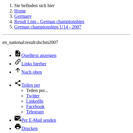
Sie befinden sich hier
Home
Germany
Result Lists - German championships
German championships U14 - 2007
en_national:result:dschm2007
Quelltext anzeigen
Links hierher
Nach oben
Teilen per
Teilen per...
Twitter
LinkedIn
Facebook
Telegram
Per E-Mail senden
Drucken