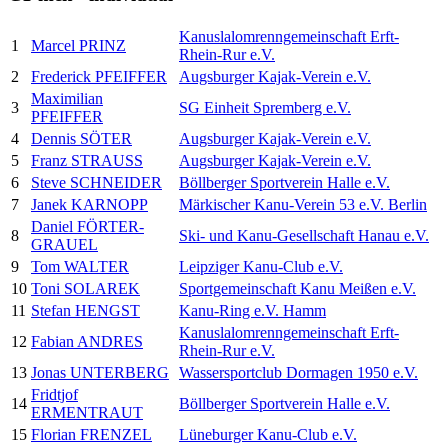
Kanuslalomrenngemeinschaft Erft-
1
Marcel PRINZ
Rhein-Rur e.V.
2
Frederick PFEIFFER
Augsburger Kajak-Verein e.V.
Maximilian
3
SG Einheit Spremberg e.V.
PFEIFFER
4
Dennis SÖTER
Augsburger Kajak-Verein e.V.
5
Franz STRAUSS
Augsburger Kajak-Verein e.V.
6
Steve SCHNEIDER
Böllberger Sportverein Halle e.V.
7
Janek KARNOPP
Märkischer Kanu-Verein 53 e.V. Berlin
Daniel FÖRTER-
8
Ski- und Kanu-Gesellschaft Hanau e.V.
GRAUEL
9
Tom WALTER
Leipziger Kanu-Club e.V.
10
Toni SOLAREK
Sportgemeinschaft Kanu Meißen e.V.
11
Stefan HENGST
Kanu-Ring e.V. Hamm
Kanuslalomrenngemeinschaft Erft-
12
Fabian ANDRES
Rhein-Rur e.V.
13
Jonas UNTERBERG
Wassersportclub Dormagen 1950 e.V.
Fridtjof
14
Böllberger Sportverein Halle e.V.
ERMENTRAUT
15
Florian FRENZEL
Lüneburger Kanu-Club e.V.