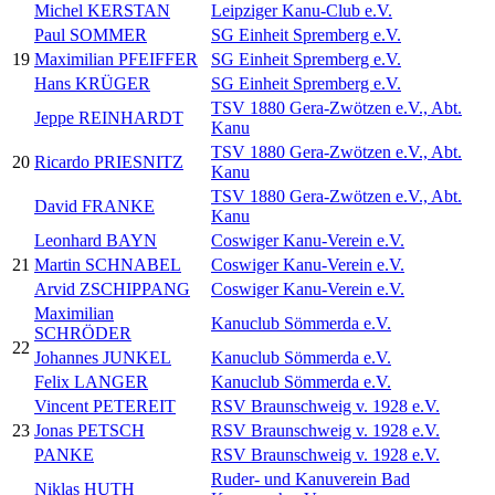
Michel KERSTAN
Leipziger Kanu-Club e.V.
Paul SOMMER
SG Einheit Spremberg e.V.
19
Maximilian PFEIFFER
SG Einheit Spremberg e.V.
Hans KRÜGER
SG Einheit Spremberg e.V.
TSV 1880 Gera-Zwötzen e.V., Abt.
Jeppe REINHARDT
Kanu
TSV 1880 Gera-Zwötzen e.V., Abt.
20
Ricardo PRIESNITZ
Kanu
TSV 1880 Gera-Zwötzen e.V., Abt.
David FRANKE
Kanu
Leonhard BAYN
Coswiger Kanu-Verein e.V.
21
Martin SCHNABEL
Coswiger Kanu-Verein e.V.
Arvid ZSCHIPPANG
Coswiger Kanu-Verein e.V.
Maximilian
Kanuclub Sömmerda e.V.
SCHRÖDER
22
Johannes JUNKEL
Kanuclub Sömmerda e.V.
Felix LANGER
Kanuclub Sömmerda e.V.
Vincent PETEREIT
RSV Braunschweig v. 1928 e.V.
23
Jonas PETSCH
RSV Braunschweig v. 1928 e.V.
PANKE
RSV Braunschweig v. 1928 e.V.
Ruder- und Kanuverein Bad
Niklas HUTH