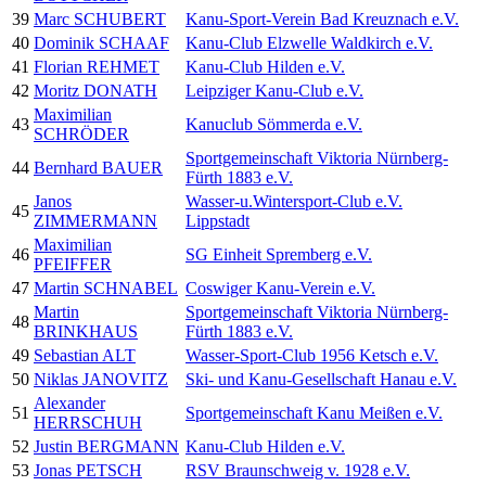
39
Marc SCHUBERT
Kanu-Sport-Verein Bad Kreuznach e.V.
40
Dominik SCHAAF
Kanu-Club Elzwelle Waldkirch e.V.
41
Florian REHMET
Kanu-Club Hilden e.V.
42
Moritz DONATH
Leipziger Kanu-Club e.V.
Maximilian
43
Kanuclub Sömmerda e.V.
SCHRÖDER
Sportgemeinschaft Viktoria Nürnberg-
44
Bernhard BAUER
Fürth 1883 e.V.
Janos
Wasser-u.Wintersport-Club e.V.
45
ZIMMERMANN
Lippstadt
Maximilian
46
SG Einheit Spremberg e.V.
PFEIFFER
47
Martin SCHNABEL
Coswiger Kanu-Verein e.V.
Martin
Sportgemeinschaft Viktoria Nürnberg-
48
BRINKHAUS
Fürth 1883 e.V.
49
Sebastian ALT
Wasser-Sport-Club 1956 Ketsch e.V.
50
Niklas JANOVITZ
Ski- und Kanu-Gesellschaft Hanau e.V.
Alexander
51
Sportgemeinschaft Kanu Meißen e.V.
HERRSCHUH
52
Justin BERGMANN
Kanu-Club Hilden e.V.
53
Jonas PETSCH
RSV Braunschweig v. 1928 e.V.