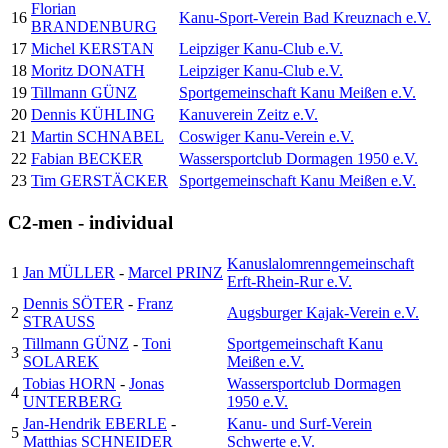
Florian
16
Kanu-Sport-Verein Bad Kreuznach e.V.
BRANDENBURG
17
Michel KERSTAN
Leipziger Kanu-Club e.V.
18
Moritz DONATH
Leipziger Kanu-Club e.V.
19
Tillmann GÜNZ
Sportgemeinschaft Kanu Meißen e.V.
20
Dennis KÜHLING
Kanuverein Zeitz e.V.
21
Martin SCHNABEL
Coswiger Kanu-Verein e.V.
22
Fabian BECKER
Wassersportclub Dormagen 1950 e.V.
23
Tim GERSTÄCKER
Sportgemeinschaft Kanu Meißen e.V.
C2-men - individual
Kanuslalomrenngemeinschaft
1
Jan MÜLLER
-
Marcel PRINZ
Erft-Rhein-Rur e.V.
Dennis SÖTER
-
Franz
2
Augsburger Kajak-Verein e.V.
STRAUSS
Tillmann GÜNZ
-
Toni
Sportgemeinschaft Kanu
3
SOLAREK
Meißen e.V.
Tobias HORN
-
Jonas
Wassersportclub Dormagen
4
UNTERBERG
1950 e.V.
Jan-Hendrik EBERLE
-
Kanu- und Surf-Verein
5
Matthias SCHNEIDER
Schwerte e.V.