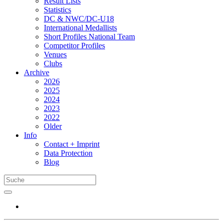
Result Lists
Statistics
DC & NWC/DC-U18
International Medallists
Short Profiles National Team
Competitor Profiles
Venues
Clubs
Archive
2026
2025
2024
2023
2022
Older
Info
Contact + Imprint
Data Protection
Blog