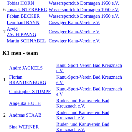
Tobias HORN
Wassersportclub Dormagen 1950 e.V.
6
Jonas UNTERBERG
Wassersportclub Dormagen 1950 e.V.
Fabian BECKER
Wassersportclub Dormagen 1950 e.V.
Leonhard BAYN
Coswiger Kanu-Verein e.V.
Arvid
7
Coswiger Kanu-Verein e.V.
ZSCHIPPANG
Martin SCHNABEL
Coswiger Kanu-Verein e.V.
K1 men - team
Kanu-Sport-Verein Bad Kreuznach
André JÄCKELS
e.V.
Florian
Kanu-Sport-Verein Bad Kreuznach
1
BRANDENBURG
e.V.
Kanu-Sport-Verein Bad Kreuznach
Christopher STUMPF
e.V.
Ruder- und Kanuverein Bad
Angelika HUTH
Kreuznach e.V.
Ruder- und Kanuverein Bad
2
Andreas STAAB
Kreuznach e.V.
Ruder- und Kanuverein Bad
Sina WERNER
Kreuznach e.V.