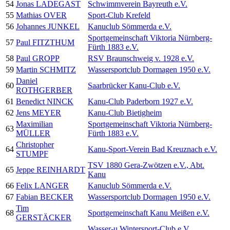
54
Jonas LADEGAST
Schwimmverein Bayreuth e.V.
55
Mathias OVER
Sport-Club Krefeld
56
Johannes JUNKEL
Kanuclub Sömmerda e.V.
Sportgemeinschaft Viktoria Nürnberg-
57
Paul FITZTHUM
Fürth 1883 e.V.
58
Paul GROPP
RSV Braunschweig v. 1928 e.V.
59
Martin SCHMITZ
Wassersportclub Dormagen 1950 e.V.
Daniel
60
Saarbrücker Kanu-Club e.V.
ROTHGERBER
61
Benedict NINCK
Kanu-Club Paderborn 1927 e.V.
62
Jens MEYER
Kanu-Club Bietigheim
Maximilian
Sportgemeinschaft Viktoria Nürnberg-
63
MÜLLER
Fürth 1883 e.V.
Christopher
64
Kanu-Sport-Verein Bad Kreuznach e.V.
STUMPF
TSV 1880 Gera-Zwötzen e.V., Abt.
65
Jeppe REINHARDT
Kanu
66
Felix LANGER
Kanuclub Sömmerda e.V.
67
Fabian BECKER
Wassersportclub Dormagen 1950 e.V.
Tim
68
Sportgemeinschaft Kanu Meißen e.V.
GERSTÄCKER
Wasser-u.Wintersport-Club e.V.