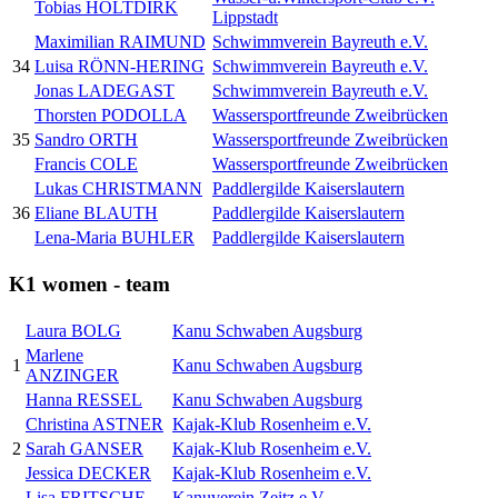
Tobias HOLTDIRK
Lippstadt
Maximilian RAIMUND
Schwimmverein Bayreuth e.V.
34
Luisa RÖNN-HERING
Schwimmverein Bayreuth e.V.
Jonas LADEGAST
Schwimmverein Bayreuth e.V.
Thorsten PODOLLA
Wassersportfreunde Zweibrücken
35
Sandro ORTH
Wassersportfreunde Zweibrücken
Francis COLE
Wassersportfreunde Zweibrücken
Lukas CHRISTMANN
Paddlergilde Kaiserslautern
36
Eliane BLAUTH
Paddlergilde Kaiserslautern
Lena-Maria BUHLER
Paddlergilde Kaiserslautern
K1 women - team
Laura BOLG
Kanu Schwaben Augsburg
Marlene
1
Kanu Schwaben Augsburg
ANZINGER
Hanna RESSEL
Kanu Schwaben Augsburg
Christina ASTNER
Kajak-Klub Rosenheim e.V.
2
Sarah GANSER
Kajak-Klub Rosenheim e.V.
Jessica DECKER
Kajak-Klub Rosenheim e.V.
Lisa FRITSCHE
Kanuverein Zeitz e.V.