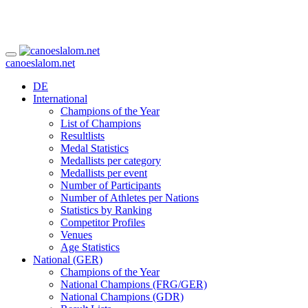
canoeslalom.net
DE
International
Champions of the Year
List of Champions
Resultlists
Medal Statistics
Medallists per category
Medallists per event
Number of Participants
Number of Athletes per Nations
Statistics by Ranking
Competitor Profiles
Venues
Age Statistics
National (GER)
Champions of the Year
National Champions (FRG/GER)
National Champions (GDR)