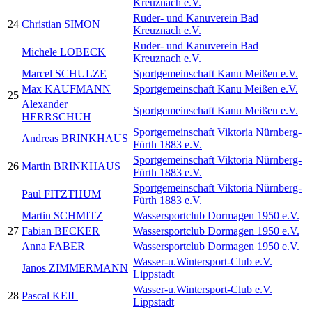
Kreuznach e.V.
Ruder- und Kanuverein Bad
24
Christian SIMON
Kreuznach e.V.
Ruder- und Kanuverein Bad
Michele LOBECK
Kreuznach e.V.
Marcel SCHULZE
Sportgemeinschaft Kanu Meißen e.V.
Max KAUFMANN
Sportgemeinschaft Kanu Meißen e.V.
25
Alexander
Sportgemeinschaft Kanu Meißen e.V.
HERRSCHUH
Sportgemeinschaft Viktoria Nürnberg-
Andreas BRINKHAUS
Fürth 1883 e.V.
Sportgemeinschaft Viktoria Nürnberg-
26
Martin BRINKHAUS
Fürth 1883 e.V.
Sportgemeinschaft Viktoria Nürnberg-
Paul FITZTHUM
Fürth 1883 e.V.
Martin SCHMITZ
Wassersportclub Dormagen 1950 e.V.
27
Fabian BECKER
Wassersportclub Dormagen 1950 e.V.
Anna FABER
Wassersportclub Dormagen 1950 e.V.
Wasser-u.Wintersport-Club e.V.
Janos ZIMMERMANN
Lippstadt
Wasser-u.Wintersport-Club e.V.
28
Pascal KEIL
Lippstadt