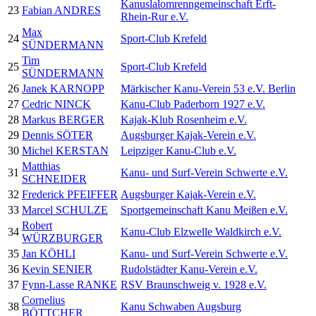
Kanuslalomrenngemeinschaft Erft-
23
Fabian ANDRES
Rhein-Rur e.V.
Max
24
Sport-Club Krefeld
SÜNDERMANN
Tim
25
Sport-Club Krefeld
SÜNDERMANN
26
Janek KARNOPP
Märkischer Kanu-Verein 53 e.V. Berlin
27
Cedric NINCK
Kanu-Club Paderborn 1927 e.V.
28
Markus BERGER
Kajak-Klub Rosenheim e.V.
29
Dennis SÖTER
Augsburger Kajak-Verein e.V.
30
Michel KERSTAN
Leipziger Kanu-Club e.V.
Matthias
31
Kanu- und Surf-Verein Schwerte e.V.
SCHNEIDER
32
Frederick PFEIFFER
Augsburger Kajak-Verein e.V.
33
Marcel SCHULZE
Sportgemeinschaft Kanu Meißen e.V.
Robert
34
Kanu-Club Elzwelle Waldkirch e.V.
WÜRZBURGER
35
Jan KÖHLI
Kanu- und Surf-Verein Schwerte e.V.
36
Kevin SENIER
Rudolstädter Kanu-Verein e.V.
37
Fynn-Lasse RANKE
RSV Braunschweig v. 1928 e.V.
Cornelius
38
Kanu Schwaben Augsburg
BÖTTCHER