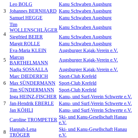
Leo BOLG
Kanu Schwaben Augsburg
3
Johannes BERNHARD
Kanu Schwaben Augsburg
Samuel HEGGE
Kanu Schwaben Augsburg
Tim
Kanu Schwaben Augsburg
WOLLENSCHLÄGER
4
Siegfried BEIER
Kanu Schwaben Augsburg
Margit ROLLE
Kanu Schwaben Augsburg
Eva-Maria KLEIN
Augsburger Kajak-Verein e.V.
Marcus
5
Augsburger Kajak-Verein e.V.
BARTHELMANN
Nadja SOSSALLA
Augsburger Kajak-Verein e.V.
Marc DIEDERICH
Sport-Club Krefeld
6
Max SÜNDERMANN
Sport-Club Krefeld
Tim SÜNDERMANN
Sport-Club Krefeld
Inga HEINZ-FISCHER
Kanu- und Surf-Verein Schwerte e.V.
7
Jan-Hendrik EBERLE
Kanu- und Surf-Verein Schwerte e.V.
Jan KÖHLI
Kanu- und Surf-Verein Schwerte e.V.
Ski- und Kanu-Gesellschaft Hanau
Caroline TROMPETER
e.V.
Hannah-Lena
Ski- und Kanu-Gesellschaft Hanau
8
TRÖGER
e.V.