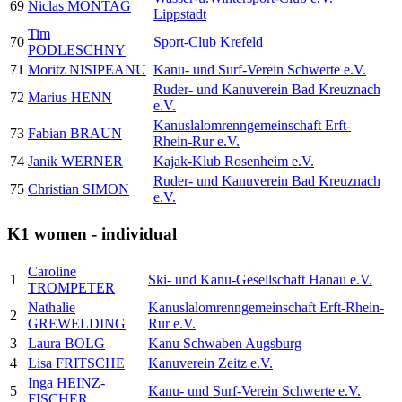
69
Niclas MONTAG
Lippstadt
Tim
70
Sport-Club Krefeld
PODLESCHNY
71
Moritz NISIPEANU
Kanu- und Surf-Verein Schwerte e.V.
Ruder- und Kanuverein Bad Kreuznach
72
Marius HENN
e.V.
Kanuslalomrenngemeinschaft Erft-
73
Fabian BRAUN
Rhein-Rur e.V.
74
Janik WERNER
Kajak-Klub Rosenheim e.V.
Ruder- und Kanuverein Bad Kreuznach
75
Christian SIMON
e.V.
K1 women - individual
Caroline
1
Ski- und Kanu-Gesellschaft Hanau e.V.
TROMPETER
Nathalie
Kanuslalomrenngemeinschaft Erft-Rhein-
2
GREWELDING
Rur e.V.
3
Laura BOLG
Kanu Schwaben Augsburg
4
Lisa FRITSCHE
Kanuverein Zeitz e.V.
Inga HEINZ-
5
Kanu- und Surf-Verein Schwerte e.V.
FISCHER