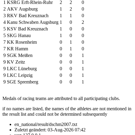
1
KSRG Erft-Rhein-Ruhr
2
2
0
2
AKV Augsburg
1
2
0
3
RKV Bad Kreuznach
1
1
0
4
Kanu Schwaben Augsburg
1
0
2
5
KSV Bad Kreuznach
1
0
0
5
SKG Hanau
1
0
0
7
KK Rosenheim
0
1
0
7
KR Hamm
0
1
0
9
SGK Meißen
0
0
1
9
KV Zeitz
0
0
1
9
LKC Lüneburg
0
0
1
9
LKC Leipzig
0
0
1
9
SGE Spremberg
0
0
1
Medals of racing teams are attributed to all participating clubs.
if no names are listed, the names of the athletes are not mentioned in
the result list and could not be determined subsequently
en_national/result/dschm2007.txt
Zuletzt geändert:
03-Aug-2026 07:42