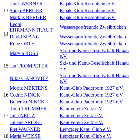
Janik WERNER
Kajak-Klub Rosenheim e.V.
13
Sonja BERGER
Kajak-Klub Rosenheim e.V.
Markus BERGER
Kajak-Klub Rosenheim e.V.
Leoni
Wassersportfreunde Zweibrücken
EHRMANNTRAUT
14
David SPANG
Wassersportfreunde Zweibrücken
Rene ORTH
Wassersportfreunde Zweibrücken
Ski- und Kanu-Gesellschaft Hanau
Marvin ROSS
e.V.
Ski- und Kanu-Gesellschaft Hanau
15
Jan TROMPETER
e.V.
Ski- und Kanu-Gesellschaft Hanau
Niklas JANOVITZ
e.V.
Moritz MERTENS
Kanu-Club Paderborn 1927 e.V.
16
Cedric NINCK
Kanu-Club Paderborn 1927 e.V.
Benedict NINCK
Kanu-Club Paderborn 1927 e.V.
Timo TRUMMER
Kanuverein Zeitz e.V.
17
Julia NEITZ
Kanuverein Zeitz e.V.
Juliane SEIDEL
Kanuverein Zeitz e.V.
Piet WAGNER
Leipziger Kanu-Club e.V.
18
Maria WEISSE
Leipziger Kanu-Club e.V.