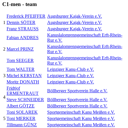
C1-men - team
Frederick PFEIFFER
Augsburger Kajak-Verein e.V.
1
Dennis SÖTER
Augsburger Kajak-Verein e.V.
Franz STRAUSS
Augsburger Kajak-Verein e.V.
Kanuslalomrenngemeinschaft Erft-Rhein-
Fabian ANDRES
Rur e.V.
Kanuslalomrenngemeinschaft Erft-Rhein-
2
Marcel PRINZ
Rur e.V.
Kanuslalomrenngemeinschaft Erft-Rhein-
Tom SEEGER
Rur e.V.
Tom WALTER
Leipziger Kanu-Club e.V.
3
Michel KERSTAN
Leipziger Kanu-Club e.V.
Moritz DONATH
Leipziger Kanu-Club e.V.
Fridtjof
Böllberger Sportverein Halle e.V.
ERMENTRAUT
4
Steve SCHNEIDER
Böllberger Sportverein Halle e.V.
Albert GÖTZE
Böllberger Sportverein Halle e.V.
Toni SOLAREK
Sportgemeinschaft Kanu Meißen e.V.
5
Toni MERKER
Sportgemeinschaft Kanu Meißen e.V.
Tillmann GÜNZ
Sportgemeinschaft Kanu Meißen e.V.