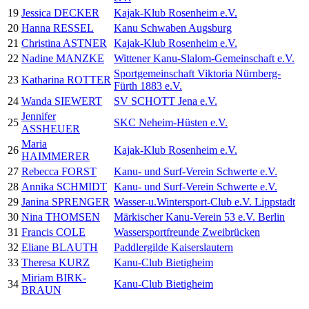
19
Jessica DECKER
Kajak-Klub Rosenheim e.V.
20
Hanna RESSEL
Kanu Schwaben Augsburg
21
Christina ASTNER
Kajak-Klub Rosenheim e.V.
22
Nadine MANZKE
Wittener Kanu-Slalom-Gemeinschaft e.V.
Sportgemeinschaft Viktoria Nürnberg-
23
Katharina ROTTER
Fürth 1883 e.V.
24
Wanda SIEWERT
SV SCHOTT Jena e.V.
Jennifer
25
SKC Neheim-Hüsten e.V.
ASSHEUER
Maria
26
Kajak-Klub Rosenheim e.V.
HAIMMERER
27
Rebecca FORST
Kanu- und Surf-Verein Schwerte e.V.
28
Annika SCHMIDT
Kanu- und Surf-Verein Schwerte e.V.
29
Janina SPRENGER
Wasser-u.Wintersport-Club e.V. Lippstadt
30
Nina THOMSEN
Märkischer Kanu-Verein 53 e.V. Berlin
31
Francis COLE
Wassersportfreunde Zweibrücken
32
Eliane BLAUTH
Paddlergilde Kaiserslautern
33
Theresa KURZ
Kanu-Club Bietigheim
Miriam BIRK-
34
Kanu-Club Bietigheim
BRAUN