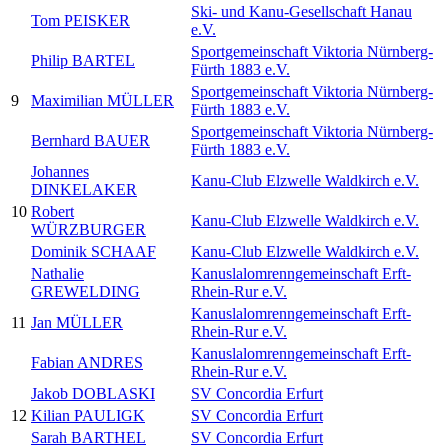
Ski- und Kanu-Gesellschaft Hanau
Tom PEISKER
e.V.
Sportgemeinschaft Viktoria Nürnberg-
Philip BARTEL
Fürth 1883 e.V.
Sportgemeinschaft Viktoria Nürnberg-
9
Maximilian MÜLLER
Fürth 1883 e.V.
Sportgemeinschaft Viktoria Nürnberg-
Bernhard BAUER
Fürth 1883 e.V.
Johannes
Kanu-Club Elzwelle Waldkirch e.V.
DINKELAKER
10
Robert
Kanu-Club Elzwelle Waldkirch e.V.
WÜRZBURGER
Dominik SCHAAF
Kanu-Club Elzwelle Waldkirch e.V.
Nathalie
Kanuslalomrenngemeinschaft Erft-
GREWELDING
Rhein-Rur e.V.
Kanuslalomrenngemeinschaft Erft-
11
Jan MÜLLER
Rhein-Rur e.V.
Kanuslalomrenngemeinschaft Erft-
Fabian ANDRES
Rhein-Rur e.V.
Jakob DOBLASKI
SV Concordia Erfurt
12
Kilian PAULIGK
SV Concordia Erfurt
Sarah BARTHEL
SV Concordia Erfurt