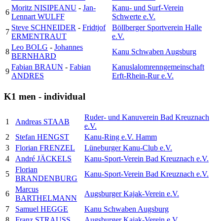
Moritz NISIPEANU
-
Jan-
Kanu- und Surf-Verein
6
Lennart WULFF
Schwerte e.V.
Steve SCHNEIDER
-
Fridtjof
Böllberger Sportverein Halle
7
ERMENTRAUT
e.V.
Leo BOLG
-
Johannes
8
Kanu Schwaben Augsburg
BERNHARD
Fabian BRAUN
-
Fabian
Kanuslalomrenngemeinschaft
9
ANDRES
Erft-Rhein-Rur e.V.
K1 men - individual
Ruder- und Kanuverein Bad Kreuznach
1
Andreas STAAB
e.V.
2
Stefan HENGST
Kanu-Ring e.V. Hamm
3
Florian FRENZEL
Lüneburger Kanu-Club e.V.
4
André JÄCKELS
Kanu-Sport-Verein Bad Kreuznach e.V.
Florian
5
Kanu-Sport-Verein Bad Kreuznach e.V.
BRANDENBURG
Marcus
6
Augsburger Kajak-Verein e.V.
BARTHELMANN
7
Samuel HEGGE
Kanu Schwaben Augsburg
8
Franz STRAUSS
Augsburger Kajak-Verein e.V.