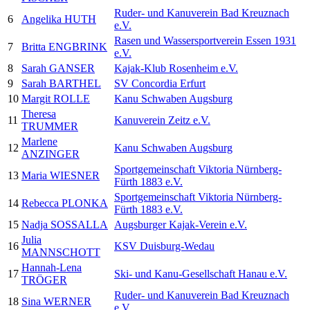
Ruder- und Kanuverein Bad Kreuznach
6
Angelika HUTH
e.V.
Rasen und Wassersportverein Essen 1931
7
Britta ENGBRINK
e.V.
8
Sarah GANSER
Kajak-Klub Rosenheim e.V.
9
Sarah BARTHEL
SV Concordia Erfurt
10
Margit ROLLE
Kanu Schwaben Augsburg
Theresa
11
Kanuverein Zeitz e.V.
TRUMMER
Marlene
12
Kanu Schwaben Augsburg
ANZINGER
Sportgemeinschaft Viktoria Nürnberg-
13
Maria WIESNER
Fürth 1883 e.V.
Sportgemeinschaft Viktoria Nürnberg-
14
Rebecca PLONKA
Fürth 1883 e.V.
15
Nadja SOSSALLA
Augsburger Kajak-Verein e.V.
Julia
16
KSV Duisburg-Wedau
MANNSCHOTT
Hannah-Lena
17
Ski- und Kanu-Gesellschaft Hanau e.V.
TRÖGER
Ruder- und Kanuverein Bad Kreuznach
18
Sina WERNER
e.V.