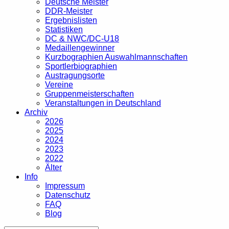
Deutsche Meister
DDR-Meister
Ergebnislisten
Statistiken
DC & NWC/DC-U18
Medaillengewinner
Kurzbographien Auswahlmannschaften
Sportlerbiographien
Austragungsorte
Vereine
Gruppenmeisterschaften
Veranstaltungen in Deutschland
Archiv
2026
2025
2024
2023
2022
Älter
Info
Impressum
Datenschutz
FAQ
Blog