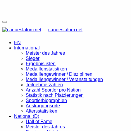
canoeslalom.net
EN
International
Meister des Jahres
Sieger
Ergebnislisten
Medaillenstatistiken
Medaillengewinner / Disziplinen
Medaillengewinner / Veranstaltungen
Teilnehmerzahlen
Anzahl Sportler pro Nation
Statistik nach Platzierungen
Sportlerbiographien
Austragungsorte
Altersstatisiken
National (D)
Hall of Fame
Meister des Jahres