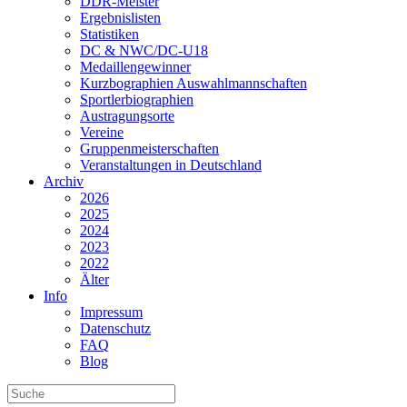
DDR-Meister
Ergebnislisten
Statistiken
DC & NWC/DC-U18
Medaillengewinner
Kurzbographien Auswahlmannschaften
Sportlerbiographien
Austragungsorte
Vereine
Gruppenmeisterschaften
Veranstaltungen in Deutschland
Archiv
2026
2025
2024
2023
2022
Älter
Info
Impressum
Datenschutz
FAQ
Blog