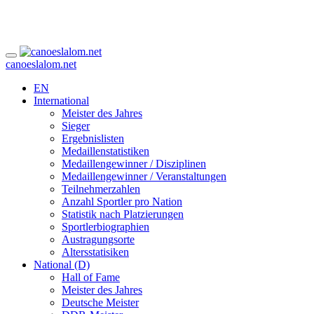
canoeslalom.net
EN
International
Meister des Jahres
Sieger
Ergebnislisten
Medaillenstatistiken
Medaillengewinner / Disziplinen
Medaillengewinner / Veranstaltungen
Teilnehmerzahlen
Anzahl Sportler pro Nation
Statistik nach Platzierungen
Sportlerbiographien
Austragungsorte
Altersstatisiken
National (D)
Hall of Fame
Meister des Jahres
Deutsche Meister