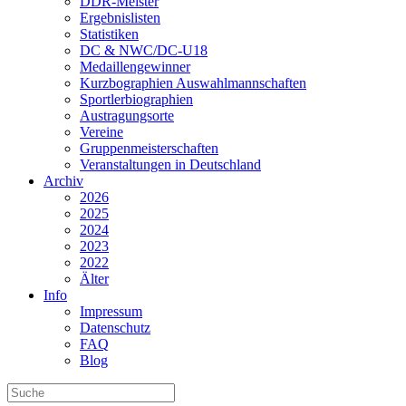
DDR-Meister
Ergebnislisten
Statistiken
DC & NWC/DC-U18
Medaillengewinner
Kurzbographien Auswahlmannschaften
Sportlerbiographien
Austragungsorte
Vereine
Gruppenmeisterschaften
Veranstaltungen in Deutschland
Archiv
2026
2025
2024
2023
2022
Älter
Info
Impressum
Datenschutz
FAQ
Blog