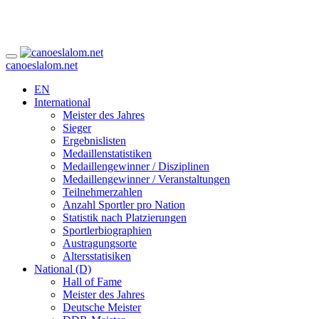
canoeslalom.net
EN
International
Meister des Jahres
Sieger
Ergebnislisten
Medaillenstatistiken
Medaillengewinner / Disziplinen
Medaillengewinner / Veranstaltungen
Teilnehmerzahlen
Anzahl Sportler pro Nation
Statistik nach Platzierungen
Sportlerbiographien
Austragungsorte
Altersstatisiken
National (D)
Hall of Fame
Meister des Jahres
Deutsche Meister