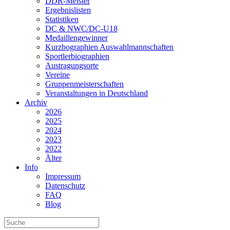
DDR-Meister
Ergebnislisten
Statistiken
DC & NWC/DC-U18
Medaillengewinner
Kurzbographien Auswahlmannschaften
Sportlerbiographien
Austragungsorte
Vereine
Gruppenmeisterschaften
Veranstaltungen in Deutschland
Archiv
2026
2025
2024
2023
2022
Älter
Info
Impressum
Datenschutz
FAQ
Blog