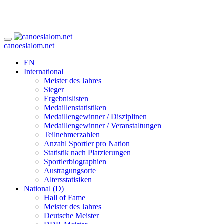
canoeslalom.net
EN
International
Meister des Jahres
Sieger
Ergebnislisten
Medaillenstatistiken
Medaillengewinner / Disziplinen
Medaillengewinner / Veranstaltungen
Teilnehmerzahlen
Anzahl Sportler pro Nation
Statistik nach Platzierungen
Sportlerbiographien
Austragungsorte
Altersstatisiken
National (D)
Hall of Fame
Meister des Jahres
Deutsche Meister