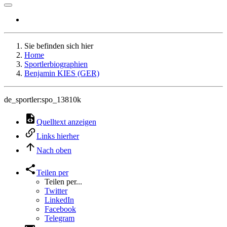
Sie befinden sich hier
Home
Sportlerbiographien
Benjamin KIES (GER)
de_sportler:spo_13810k
Quelltext anzeigen
Links hierher
Nach oben
Teilen per
Teilen per...
Twitter
LinkedIn
Facebook
Telegram