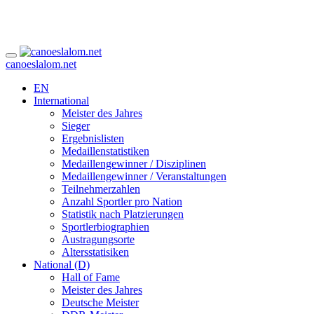
canoeslalom.net
EN
International
Meister des Jahres
Sieger
Ergebnislisten
Medaillenstatistiken
Medaillengewinner / Disziplinen
Medaillengewinner / Veranstaltungen
Teilnehmerzahlen
Anzahl Sportler pro Nation
Statistik nach Platzierungen
Sportlerbiographien
Austragungsorte
Altersstatisiken
National (D)
Hall of Fame
Meister des Jahres
Deutsche Meister