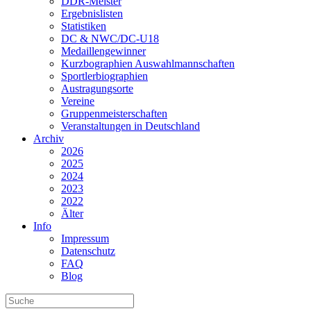
DDR-Meister
Ergebnislisten
Statistiken
DC & NWC/DC-U18
Medaillengewinner
Kurzbographien Auswahlmannschaften
Sportlerbiographien
Austragungsorte
Vereine
Gruppenmeisterschaften
Veranstaltungen in Deutschland
Archiv
2026
2025
2024
2023
2022
Älter
Info
Impressum
Datenschutz
FAQ
Blog