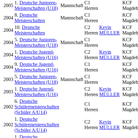
1.
Deutsche Junioren-
C1
KCF
2005
Mannschaft
Meisterschaften (U18)
Herren
Magdeb
8.
Deutsche
C1
KCF
2004
Mannschaft
Meisterschaften
Herren
Magdeb
10.
Deutsche
C2
Kevin
KCF
2004
Meisterschaften
Herren
MÜLLER
Magdeb
5.
Deutsche Junioren-
C1
KCF
2004
Mannschaft
Meisterschaften (U18)
Herren
Magdeb
1.
Deutsche Jugend-
C2
Kevin
KCF
2004
Meisterschaften (U16)
Herren
MÜLLER
Magdeb
9.
Deutsche Jugend-
C1
KCF
2004
Meisterschaften (U16)
Herren
Magdeb
5.
Deutsche Junioren-
C1
KCF
2003
Mannschaft
Meisterschaften (U18)
Herren
Magdeb
1.
Deutsche Jugend-
C2
Kevin
KCF
2003
Meisterschaften (U16)
Herren
MÜLLER
Magdeb
6.
Deutsche
C1
KCF
2002
Schülermeisterschaften
Herren
Magdeb
(Schüler A/U14)
1.
Deutsche
C2
Kevin
KCF
2002
Schülermeisterschaften
Herren
MÜLLER
Magdeb
(Schüler A/U14)
1.
Deutsche