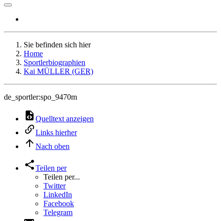
Sie befinden sich hier
Home
Sportlerbiographien
Kai MÜLLER (GER)
de_sportler:spo_9470m
Quelltext anzeigen
Links hierher
Nach oben
Teilen per
Teilen per...
Twitter
LinkedIn
Facebook
Telegram