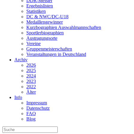
DDR-Meister
Ergebnislisten
Statistiken
DC & NWC/DC-U18
Medaillengewinner
Kurzbographien Auswahlmannschaften
Sportlerbiographien
Austragungsorte
Vereine
Gruppenmeisterschaften
Veranstaltungen in Deutschland
Archiv
2026
2025
2024
2023
2022
Älter
Info
Impressum
Datenschutz
FAQ
Blog