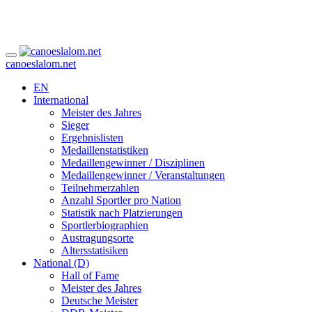
canoeslalom.net
EN
International
Meister des Jahres
Sieger
Ergebnislisten
Medaillenstatistiken
Medaillengewinner / Disziplinen
Medaillengewinner / Veranstaltungen
Teilnehmerzahlen
Anzahl Sportler pro Nation
Statistik nach Platzierungen
Sportlerbiographien
Austragungsorte
Altersstatisiken
National (D)
Hall of Fame
Meister des Jahres
Deutsche Meister